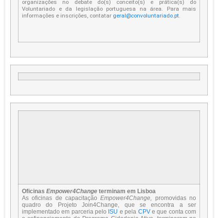
organizações no debate do(s) conceito(s) e prática(s) do
Voluntariado e da legislação portuguesa na área. Para mais
informações e inscrições, contatar
geral@convoluntariado.pt
.
Oficinas
Empower4Change
terminam em Lisboa
As oficinas de capacitação
Empower4Change,
promovidas no
quadro do Projeto Join4Change, que se encontra a ser
implementado em parceria pelo
ISU
e pela
CPV
e que conta com