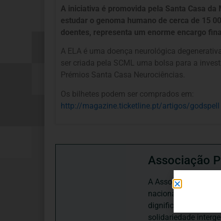
A iniciativa é promovida pela Santa Casa da 
estudar o genoma humano de cerca de 15 00
doentes, representa um enorme encargo finan
A ELA é uma doença neurológica degenerativa, p
ser criada pela SCML uma bolsa para a invest
Prémios Santa Casa Neurociências.
Os bilhetes podem ser comprados em:
http://magazine.ticketline.pt/
artigos/godspell
Associação P
A Associação Portugu
nacional, dedica-se 
dignificação, respei
solidariedade interg