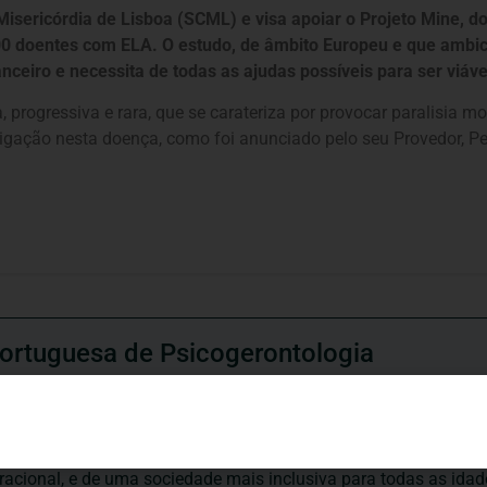
Misericórdia de Lisboa (SCML) e visa apoiar o Projeto Mine, do
0 doentes com ELA. O estudo, de âmbito Europeu e que ambic
ceiro e necessita de todas as ajudas possíveis para ser viáve
rogressiva e rara, que se carateriza por provocar paralisia mot
igação nesta doença, como foi anunciado pelo seu Provedor, P
ortuguesa de Psicogerontologia
esa de Psicogerontologia-APP, Instituição Particular de Solidar
às questões biopsicológicas e sociais inerentes ao envelhecime
to, saúde, autonomia, participação e segurança das pessoas ido
eracional, e de uma sociedade mais inclusiva para todas as id