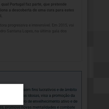
 qual Portugal faz parte, que pretende
iona a descoberta de uma cura para estes
l.
ora progressiva e irreversível. Em 2015, vai
edro Santana Lopes, na última gala dos
iedade Social sem fins lucrativos e de âmbito
nto e às pessoas idosas, visa a promoção da
sas, num quadro de envelhecimento ativo e de
ades, promove novas mentalidades e combate