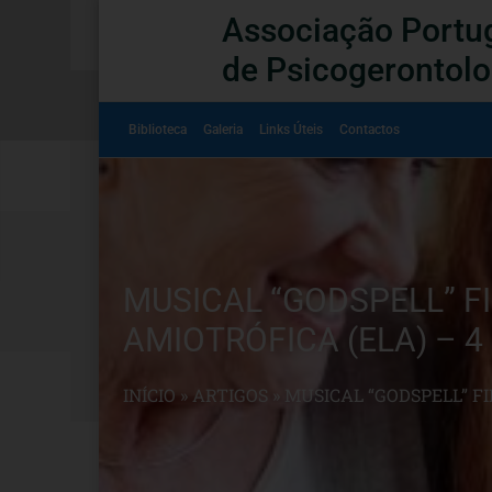
Associação Portu
de Psicogerontolo
Biblioteca
Galeria
Links Úteis
Contactos
MUSICAL “GODSPELL” F
AMIOTRÓFICA (ELA) – 
INÍCIO
»
ARTIGOS
»
MUSICAL “GODSPELL” F