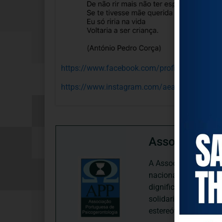
https://www.facebook.com/profile.php?id=
https://www.instagram.com/aeazambuja/p/
Associação P
A Associação Portugu
nacional, dedica-se 
dignificação, respei
solidariedade interg
estereótipos negativ