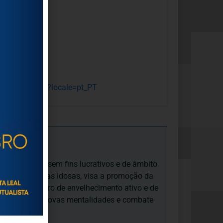
opedro.corca/?locale=pt_PT
iedade Social sem fins lucrativos e de âmbito
nto e às pessoas idosas, visa a promoção da
sas, num quadro de envelhecimento ativo e de
ades, promove novas mentalidades e combate