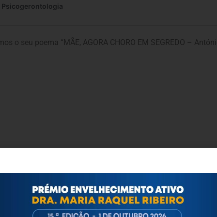
lgamos o seu poema “MÃE, AGORA CHORO EM SEGREDO – Antóni