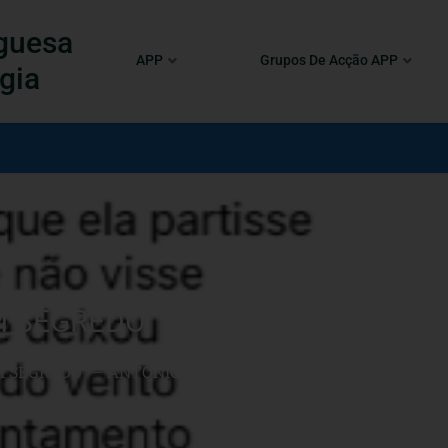
guesa
APP
Grupos De Acção APP
gia
SEGREDO” – António Pedro Cor
M SEGREDO” – ANTÓNIO PEDRO CORÇA