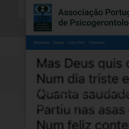
Associação Portu
de Psicogerontolo
Biblioteca
Galeria
Links Úteis
Contactos
“MÃE, AGORA CHORO EM 
INÍCIO
»
ARTIGOS
»
“MÃE, AGORA CHORO E