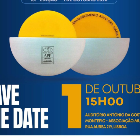
100064858233503
C52uRHBoRaz/?img_index=1
https://www.facebook.com/antoni
ortuguesa de Psicogerontologia
esa de Psicogerontologia-APP, Instituição Particular de Solidar
às questões biopsicológicas e sociais inerentes ao envelhecime
to, saúde, autonomia, participação e segurança das pessoas ido
eracional, e de uma sociedade mais inclusiva para todas as id
os relativamente à idade e ao envelhecimento.