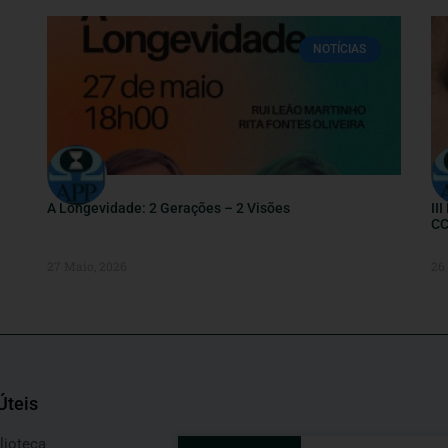
NOTÍCIAS
A Longevidade: 2 Gerações – 2 Visões
II
CC
27 Maio, 2026
26
Úteis
lioteca