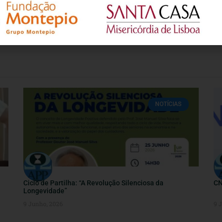
NOTÍCIAS
Ciclo de Partilha: “A Revolução Silenciosa da
CN
Longevidade”
9 Junho, 2026
9 