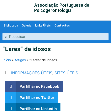
Associação Portuguesa de
Psicogerontologia
Biblioteca
Galeria
Links Úteis
Contactos
“Lares” de idosos
Início
»
Artigos
»
“Lares” de idosos
INFORMAÇÕES ÚTEIS
,
SITES ÚTEIS
Partilhar no Facebook
Partilhar no Twitter
Partilhar no LinkedIn