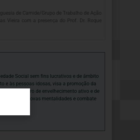
guesia de Carnide/Grupo de Trabalho de Ação
tas Vieira com a presença do Prof. Dr. Roque
iedade Social sem fins lucrativos e de âmbito
nto e às pessoas idosas, visa a promoção da
sas, num quadro de envelhecimento ativo e de
ades, promove novas mentalidades e combate