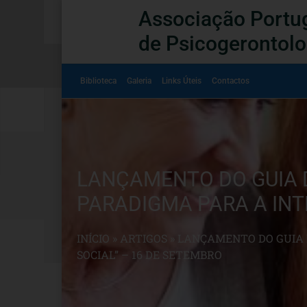
Associação Portu
de Psicogerontolo
Biblioteca
Galeria
Links Úteis
Contactos
LANÇAMENTO DO GUIA D
PARADIGMA PARA A INT
INÍCIO
»
ARTIGOS
»
LANÇAMENTO DO GUIA D
SOCIAL” – 16 DE SETEMBRO