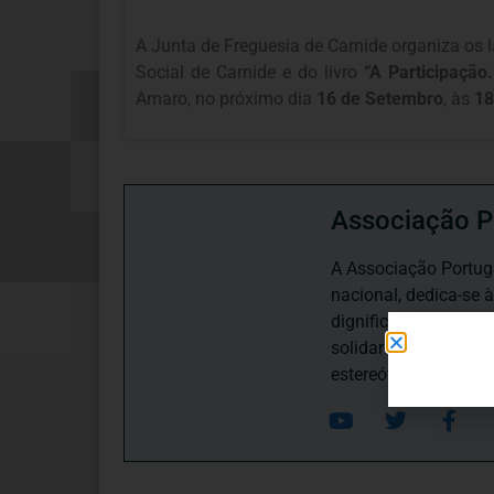
A Junta de Freguesia de Carnide organiza os
Social de Carnide e do livro
“A Participação
Amaro, no próximo dia
16 de Setembro
, às
18
Associação P
A Associação Portugu
nacional, dedica-se 
dignificação, respei
solidariedade interg
estereótipos negativ