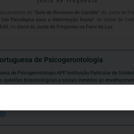
j u n t a d e f r e g u e s i a
 lançamentos do
“Guia de Recursos de Carnide”
da Junta de Fre
. Um Paradigma para a Intervenção Social”
de Isabel de Frei
h30
, no
stand da Junta de Freguesia na Feira da Luz
.
ortuguesa de Psicogerontologia
esa de Psicogerontologia-APP, Instituição Particular de Solidar
às questões biopsicológicas e sociais inerentes ao envelhecime
to, saúde, autonomia, participação e segurança das pessoas ido
eracional, e de uma sociedade mais inclusiva para todas as id
os relativamente à idade e ao envelhecimento.