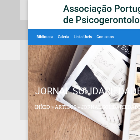
Associação Portu
de Psicogerontolo
Biblioteca
Galeria
Links Úteis
Contactos
JORNAL SOLIDARIEDADE
INÍCIO
»
ARTIGOS
»
JORNAL SOLIDARIEDADE