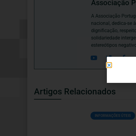
Associação P
A Associação Portugu
nacional, dedica-se 
dignificação, respei
solidariedade interg
estereótipos negativ
Artigos Relacionados
INFORMAÇÕES ÚTEIS