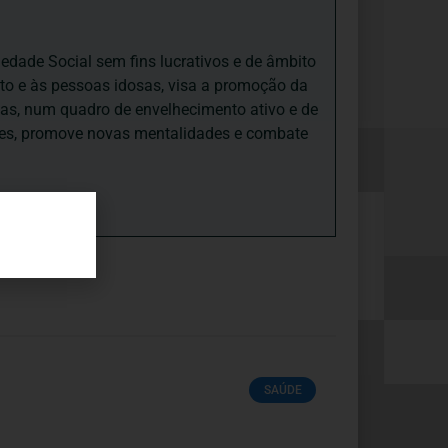
iedade Social sem fins lucrativos e de âmbito
nto e às pessoas idosas, visa a promoção da
sas, num quadro de envelhecimento ativo e de
ades, promove novas mentalidades e combate
SAÚDE