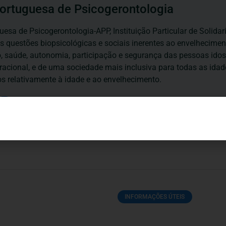
ortuguesa de Psicogerontologia
esa de Psicogerontologia-APP, Instituição Particular de Solidar
às questões biopsicológicas e sociais inerentes ao envelhecime
to, saúde, autonomia, participação e segurança das pessoas ido
eracional, e de uma sociedade mais inclusiva para todas as id
os relativamente à idade e ao envelhecimento.
INFORMAÇÕES ÚTEIS