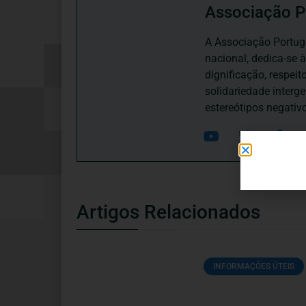
Associação P
A Associação Portugu
nacional, dedica-se 
dignificação, respei
solidariedade interg
estereótipos negativ
Artigos Relacionados
INFORMAÇÕES ÚTEIS