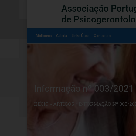
Associação Portu
de Psicogerontolo
Biblioteca
Galeria
Links Úteis
Contactos
Informação nº 003/2021
INÍCIO
»
ARTIGOS
»
INFORMAÇÃO Nº 003/202