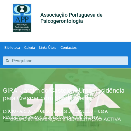
Associação Portuguesa de
Psicogerontologia
Biblioteca
Galeria
Links Úteis
Contactos
GIRA: Jardim do Castelo – Uma Residência
para Crescer com Saúde Mental
INÍCIO
»
ARTIGOS
»
GIRA: JARDIM DO CASTELO – UMA
RESIDÊNCIA PARA CRESCER COM SAÚDE MENTAL