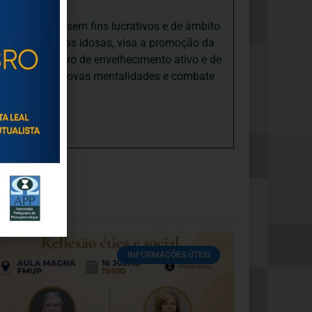
iedade Social sem fins lucrativos e de âmbito
nto e às pessoas idosas, visa a promoção da
sas, num quadro de envelhecimento ativo e de
ades, promove novas mentalidades e combate
INFORMAÇÕES ÚTEIS