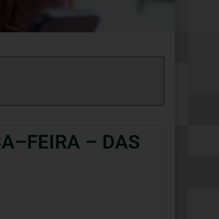
ÇA–FEIRA – DAS
o