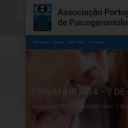
Associação Portu
de Psicogerontolo
Biblioteca
Galeria
Links Úteis
Contactos
FÓRUM INR 2014 – 7 DE
INÍCIO
»
ARTIGOS
»
FÓRUM INR 2014 – 7 DE