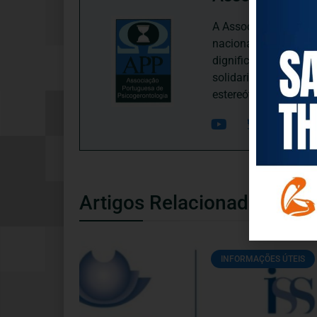
A Associação Portugu
nacional, dedica-se 
dignificação, respei
solidariedade interg
estereótipos negativ
Artigos Relacionados
INFORMAÇÕES ÚTEIS