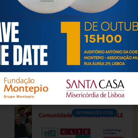
esa de Psicogerontologia-APP, Instituição Particular de Solidar
às questões biopsicológicas e sociais inerentes ao envelhecime
to, saúde, autonomia, participação e segurança das pessoas ido
eracional, e de uma sociedade mais inclusiva para todas as id
os relativamente à idade e ao envelhecimento.
INFORMAÇÕES ÚTEIS