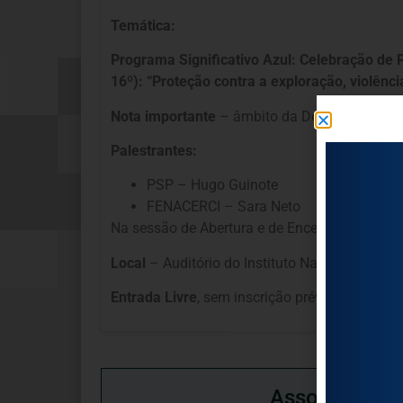
Temática:
Programa Significativo Azul: Celebração de 
16º): “Proteção contra a exploração, violênci
Nota importante
– âmbito da Deficiência Intel
Palestrantes:
PSP – Hugo Guinote
FENACERCI – Sara Neto
Na sessão de Abertura e de Encerramento – Pre
Local
– Auditório do Instituto Nacional para 
Entrada Livre
, sem inscrição prévia.
Associação P