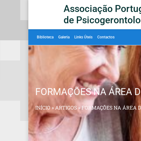
Associação Portu
de Psicogerontolo
Biblioteca
Galeria
Links Úteis
Contactos
FORMAÇÕES NA ÁREA D
INÍCIO
»
ARTIGOS
»
FORMAÇÕES NA ÁREA D