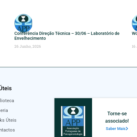
Conferência Direção Técnica – 30/06 – Laboratório de
Wo
Envelhecimento
26 Junho, 2026
16
Úteis
lioteca
eria
Torne-se
ks Úteis
associado!
Saber Mais
ntactos