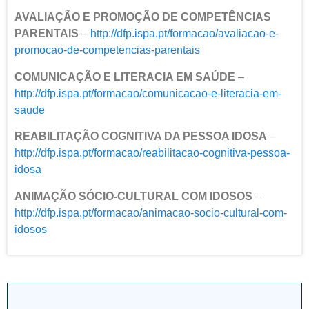
AVALIAÇÃO E PROMOÇÃO DE COMPETÊNCIAS
PARENTAIS
–
http://dfp.ispa.pt/formacao/
avaliacao-e-
promocao-de-
competencias-parentais
COMUNICAÇÃO E LITERACIA EM SAÚDE
–
http://dfp.ispa.pt/formacao/
comunicacao-e-literacia-em-
saude
REABILITAÇÃO COGNITIVA DA PESSOA IDOSA
–
http://dfp.ispa.pt/formacao/
reabilitacao-cognitiva-pessoa-
idosa
ANIMAÇÃO SÓCIO-CULTURAL COM IDOSOS
–
http://dfp.ispa.pt/
formacao/animacao-socio-
cultural-com-
idosos