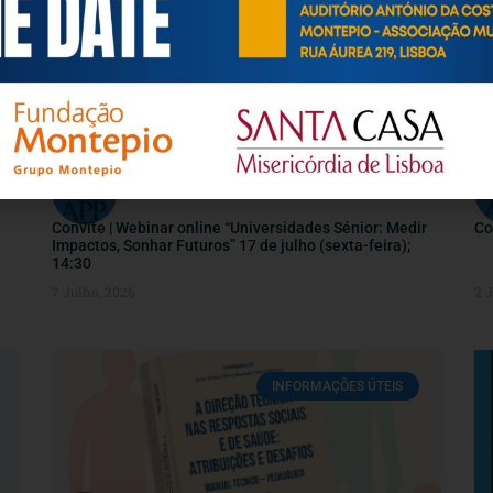
INFORMAÇÕES ÚTEIS
Convite | Webinar online “Universidades Sénior: Medir
Co
Impactos, Sonhar Futuros” 17 de julho (sexta-feira);
14:30
7 Julho, 2026
2 
INFORMAÇÕES ÚTEIS