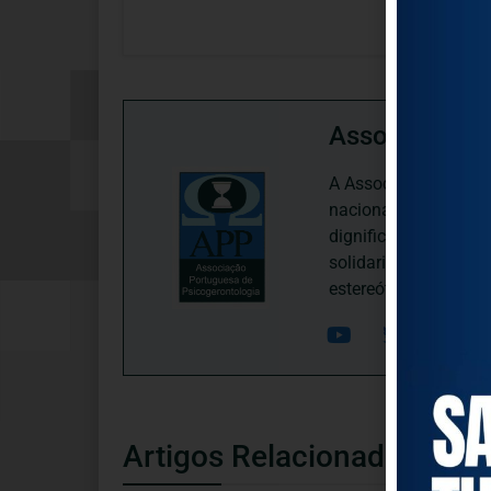
Associação P
A Associação Portugu
nacional, dedica-se 
dignificação, respei
solidariedade interg
estereótipos negativ
Artigos Relacionados