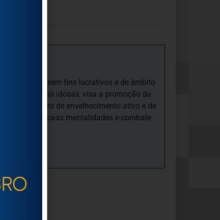
iedade Social sem fins lucrativos e de âmbito
nto e às pessoas idosas, visa a promoção da
sas, num quadro de envelhecimento ativo e de
ades, promove novas mentalidades e combate