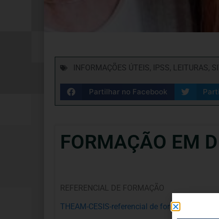
INFORMAÇÕES ÚTEIS
,
IPSS
,
LEITURAS
,
S
Partilhar no Facebook
Part
FORMAÇÃO EM DI
REFERENCIAL DE FORMAÇÃO
THEAM-CESIS-referencial de formação_A Con