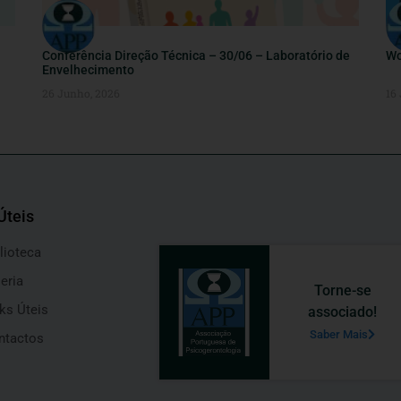
Conferência Direção Técnica – 30/06 – Laboratório de
Wo
Envelhecimento
26 Junho, 2026
16
Úteis
lioteca
eria
Torne-se
ks Úteis
associado!
Saber Mais
ntactos