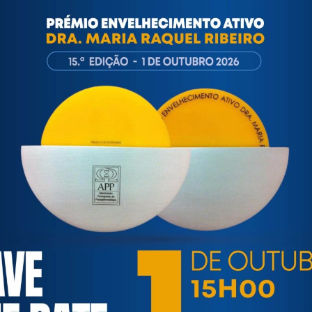
ortuguesa de Psicogerontologia
esa de Psicogerontologia-APP, Instituição Particular de Solidar
às questões biopsicológicas e sociais inerentes ao envelhecime
to, saúde, autonomia, participação e segurança das pessoas ido
eracional, e de uma sociedade mais inclusiva para todas as id
os relativamente à idade e ao envelhecimento.