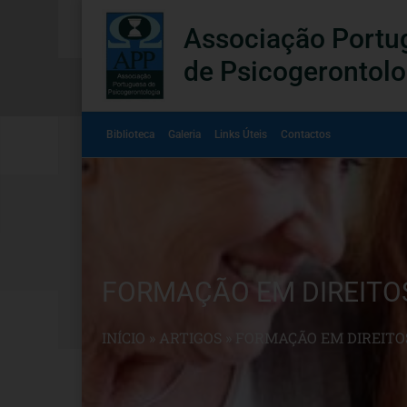
Associação Portu
de Psicogerontolo
Biblioteca
Galeria
Links Úteis
Contactos
FORMAÇÃO EM DIREITO
INÍCIO
»
ARTIGOS
»
FORMAÇÃO EM DIREITO