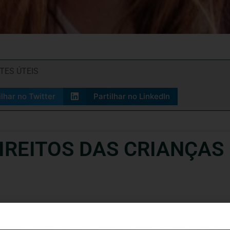
ITES ÚTEIS
ilhar no Twitter
Partilhar no LinkedIn
REITOS DAS CRIANÇAS
venção em Prática