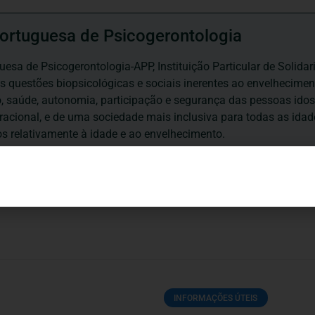
ortuguesa de Psicogerontologia
esa de Psicogerontologia-APP, Instituição Particular de Solidar
às questões biopsicológicas e sociais inerentes ao envelhecime
to, saúde, autonomia, participação e segurança das pessoas ido
eracional, e de uma sociedade mais inclusiva para todas as id
os relativamente à idade e ao envelhecimento.
INFORMAÇÕES ÚTEIS