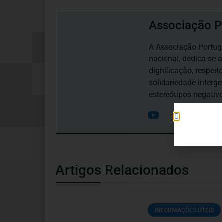
Associação P
A Associação Portugu
nacional, dedica-se 
dignificação, respei
solidariedade interg
estereótipos negativ
Artigos Relacionados
INFORMAÇÕES ÚTEIS