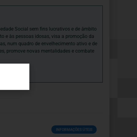
iedade Social sem fins lucrativos e de âmbito
nto e às pessoas idosas, visa a promoção da
sas, num quadro de envelhecimento ativo e de
ades, promove novas mentalidades e combate
INFORMAÇÕES ÚTEIS