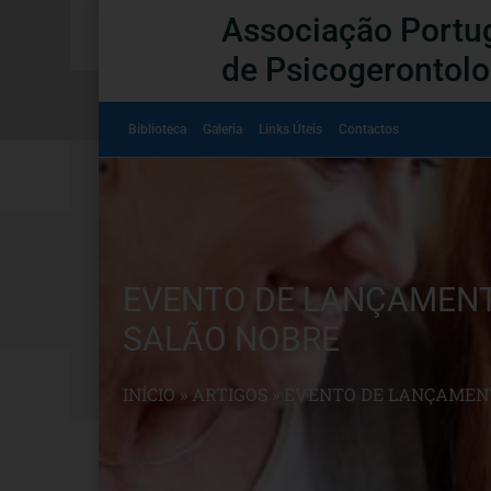
Associação Portu
de Psicogerontolo
Biblioteca
Galeria
Links Úteis
Contactos
EVENTO DE LANÇAMENTO
SALÃO NOBRE
INÍCIO
»
ARTIGOS
»
EVENTO DE LANÇAMENTO