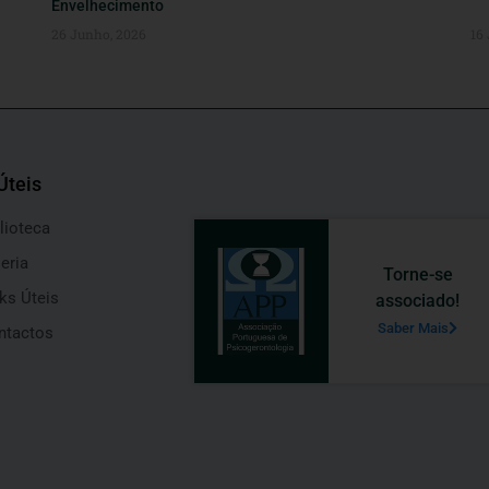
Envelhecimento
26 Junho, 2026
16
Úteis
lioteca
eria
Torne-se
ks Úteis
associado!
Saber Mais
ntactos