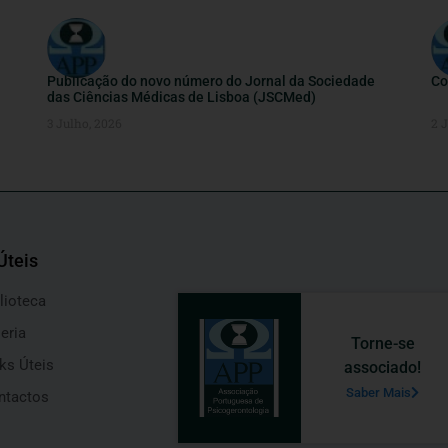
Publicação do novo número do Jornal da Sociedade
Co
das Ciências Médicas de Lisboa (JSCMed)
3 Julho, 2026
2 
Úteis
lioteca
eria
Torne-se
ks Úteis
associado!
Saber Mais
ntactos