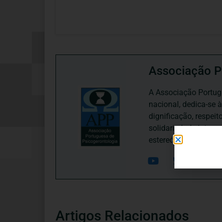
Associação P
A Associação Portugu
nacional, dedica-se 
dignificação, respei
solidariedade interg
estereótipos negativ
Artigos Relacionados