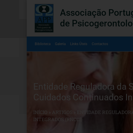
Associação Portu
de Psicogerontolo
Biblioteca
Galeria
Links Úteis
Contactos
Entidade Reguladora da 
Cuidados Continuados In
INÍCIO
»
ARTIGOS
»
ENTIDADE REGULADORA
INTEGRADOS (RNCCI)