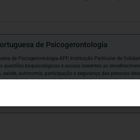
ortuguesa de Psicogerontologia
esa de Psicogerontologia-APP, Instituição Particular de Solidar
às questões biopsicológicas e sociais inerentes ao envelhecime
to, saúde, autonomia, participação e segurança das pessoas ido
eracional, e de uma sociedade mais inclusiva para todas as id
os relativamente à idade e ao envelhecimento.