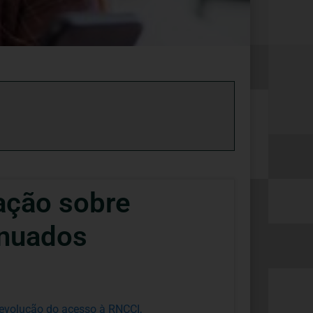
ação sobre
inuados
volução do acesso à RNCCI,