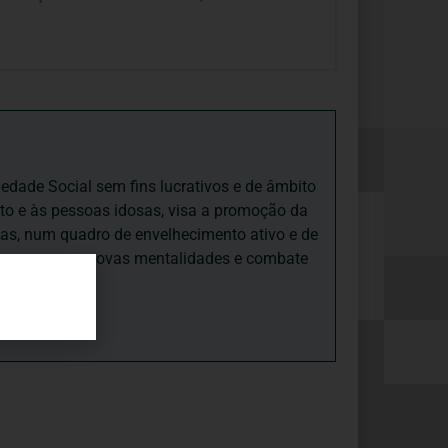
iedade Social sem fins lucrativos e de âmbito
nto e às pessoas idosas, visa a promoção da
sas, num quadro de envelhecimento ativo e de
ades, promove novas mentalidades e combate