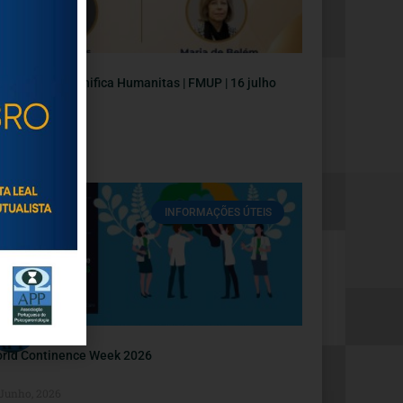
nferência Magnifica Humanitas | FMUP | 16 julho
Julho, 2026
INFORMAÇÕES ÚTEIS
rld Continence Week 2026
 Junho, 2026