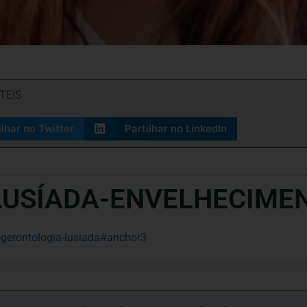
TEIS
ilhar no Twitter
Partilhar no LinkedIn
USÍADA-ENVELHECIMEN
s-gerontologia-lusiada#anchor3