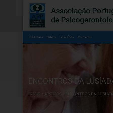
Associação Portu
de Psicogerontolo
Biblioteca
Galeria
Links Úteis
Contactos
ENCONTROS DA LUSÍAD
INÍCIO
»
ARTIGOS
»
ENCONTROS DA LUSÍAD