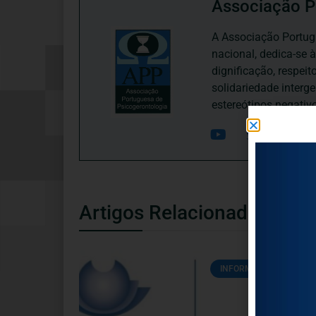
Associação P
A Associação Portugu
nacional, dedica-se 
dignificação, respei
solidariedade interg
estereótipos negativ
Artigos Relacionados
INFORMAÇÕES ÚTEIS