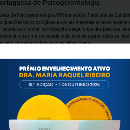
ortuguesa de Psicogerontologia
esa de Psicogerontologia-APP, Instituição Particular de Solidar
às questões biopsicológicas e sociais inerentes ao envelhecime
to, saúde, autonomia, participação e segurança das pessoas ido
eracional, e de uma sociedade mais inclusiva para todas as id
os relativamente à idade e ao envelhecimento.
INFORMAÇÕES ÚTEIS