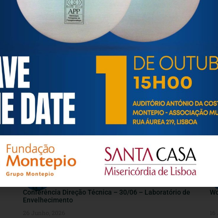
Convite | Webinar online “Universidades Sénior: Medir
Co
Impactos, Sonhar Futuros” 17 de julho (sexta-feira);
14:30
7 Julho, 2026
2 
INFORMAÇÕES ÚTEIS
Conferência Direção Técnica – 30/06 – Laboratório de
Wo
Envelhecimento
26 Junho, 2026
16