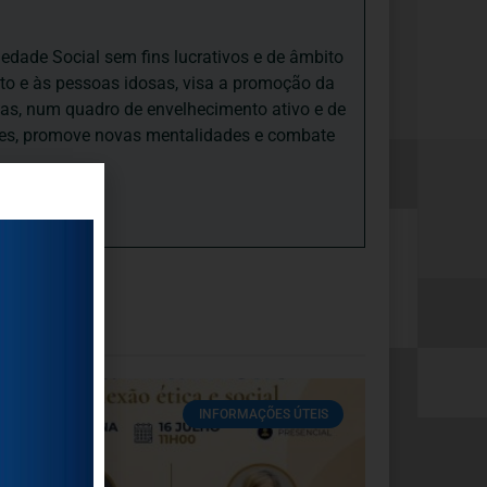
iedade Social sem fins lucrativos e de âmbito
nto e às pessoas idosas, visa a promoção da
sas, num quadro de envelhecimento ativo e de
ades, promove novas mentalidades e combate
INFORMAÇÕES ÚTEIS