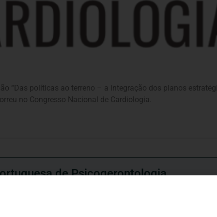
ão “Das políticas ao terreno – a integração dos planos estraté
correu no Congresso Nacional de Cardiologia.
ortuguesa de Psicogerontologia
esa de Psicogerontologia-APP, Instituição Particular de Solidar
às questões biopsicológicas e sociais inerentes ao envelhecime