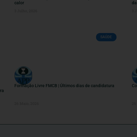
calor
da
3 Julho, 2026
3 J
SAÚDE
Formação Livre FMCB | Últimos dias de candidatura
Co
ra
26 Maio, 2026
26