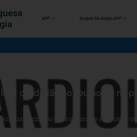
guesa
APP
Grupos De Acção APP
gia
lizar o cidadão no seu poder na 
ENCIALIZAR O CIDADÃO NO SEU PODER NA PREVENÇÃO D