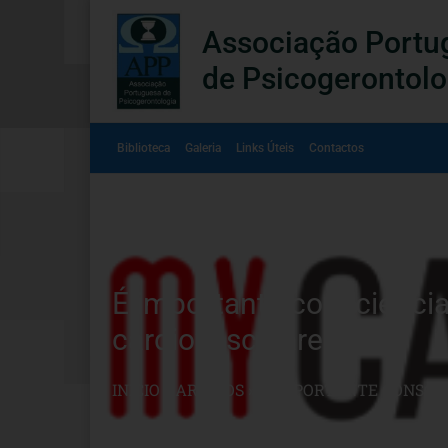
Associação Portu
de Psicogerontolo
Biblioteca
Galeria
Links Úteis
Contactos
É importante consciencia
cardiovasculares
INÍCIO
»
ARTIGOS
»
É IMPORTANTE CONSCI