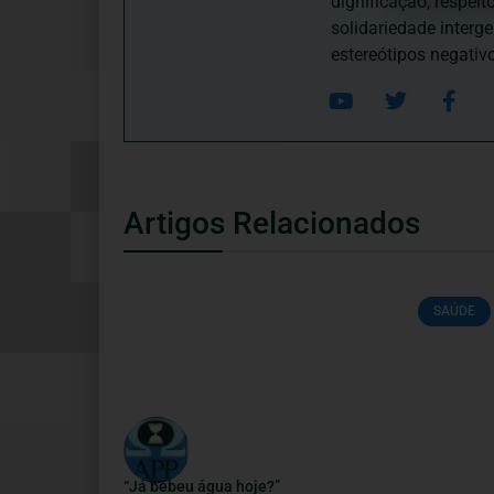
dignificação, respei
solidariedade interg
estereótipos negativ
Artigos Relacionados
SAÚDE
“Já bebeu água hoje?”