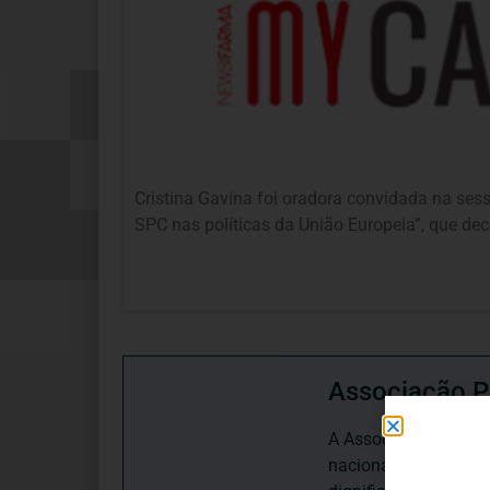
Cristina Gavina foi oradora convidada na sess
SPC nas políticas da União Europeia”, que de
Associação P
A Associação Portugu
nacional, dedica-se 