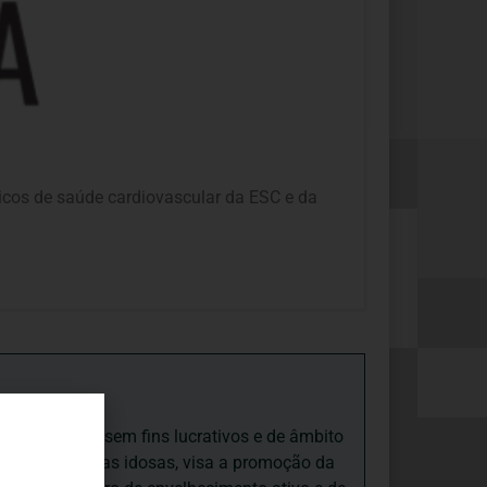
gicos de saúde cardiovascular da ESC e da
iedade Social sem fins lucrativos e de âmbito
nto e às pessoas idosas, visa a promoção da