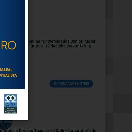
nvite | Webinar online “Universidades Sénior: Medir
pactos, Sonhar Futuros” 17 de julho (sexta-feira);
:30
Julho, 2026
INFORMAÇÕES ÚTEIS
nferência Direção Técnica – 30/06 – Laboratório de