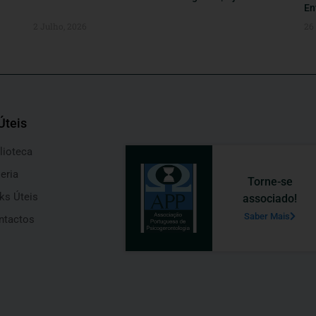
En
2 Julho, 2026
26
Úteis
lioteca
eria
Torne-se
ks Úteis
associado!
Saber Mais
ntactos