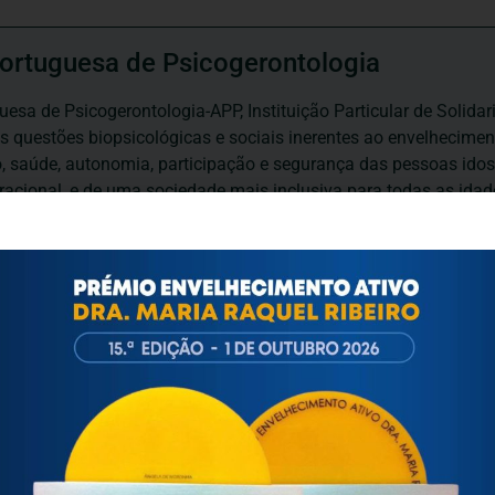
ortuguesa de Psicogerontologia
esa de Psicogerontologia-APP, Instituição Particular de Solidar
às questões biopsicológicas e sociais inerentes ao envelhecime
to, saúde, autonomia, participação e segurança das pessoas ido
eracional, e de uma sociedade mais inclusiva para todas as id
os relativamente à idade e ao envelhecimento.
INFORMAÇÕES ÚTEIS