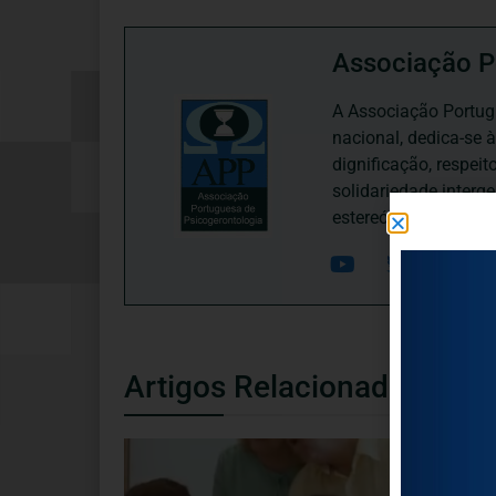
Associação P
A Associação Portugu
nacional, dedica-se 
dignificação, respei
solidariedade interg
estereótipos negativ
Artigos Relacionados
NOTÍCIAS