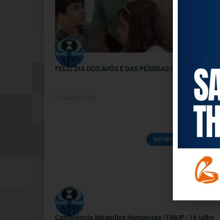
FELIZ DIA DOS AVÕS E DAS PESSOAS IDOSAS
28 Julho, 2026
INFORMAÇÕES ÚTEIS
Conferência Magnifica Humanitas | FMUP | 16 julho