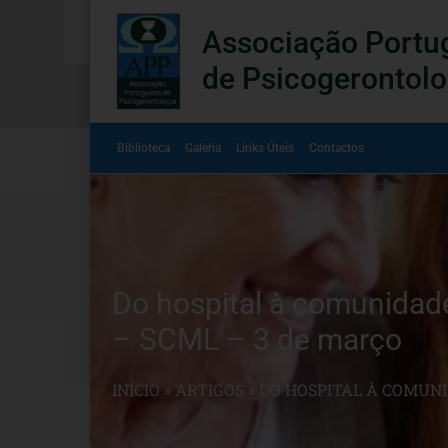
Associação Portu
de Psicogerontolo
Biblioteca
Galeria
Links Úteis
Contactos
Do hospital à comunidade
– SCML – 3 de março
INÍCIO
»
ARTIGOS
»
DO HOSPITAL À COMUNI