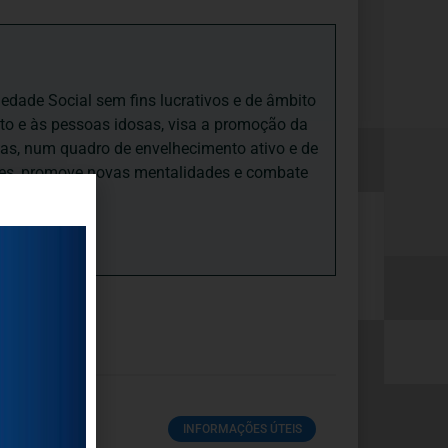
iedade Social sem fins lucrativos e de âmbito
nto e às pessoas idosas, visa a promoção da
sas, num quadro de envelhecimento ativo e de
ades, promove novas mentalidades e combate
INFORMAÇÕES ÚTEIS