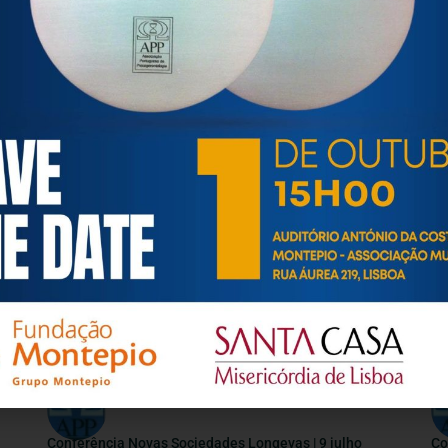
GUIA PRÁTICO – SUBSÍDIO DE DOENÇA
Co
Im
14
21 Julho, 2026
7 
INFORMAÇÕES ÚTEIS
Conferência Novas Sociedades Longevas | 9 julho
Co