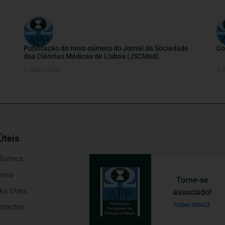
Publicação do novo número do Jornal da Sociedade
Co
das Ciências Médicas de Lisboa (JSCMed)
3 Julho, 2026
2 
Úteis
lioteca
eria
Torne-se
ks Úteis
associado!
Saber Mais
ntactos