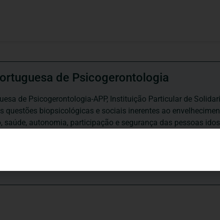
ortuguesa de Psicogerontologia
esa de Psicogerontologia-APP, Instituição Particular de Solidar
às questões biopsicológicas e sociais inerentes ao envelhecime
to, saúde, autonomia, participação e segurança das pessoas ido
eracional, e de uma sociedade mais inclusiva para todas as id
os relativamente à idade e ao envelhecimento.