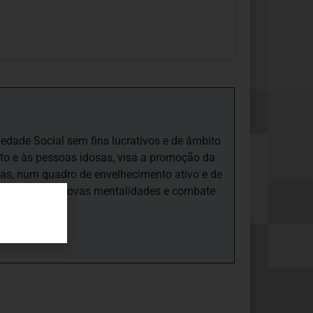
iedade Social sem fins lucrativos e de âmbito
nto e às pessoas idosas, visa a promoção da
sas, num quadro de envelhecimento ativo e de
ades, promove novas mentalidades e combate