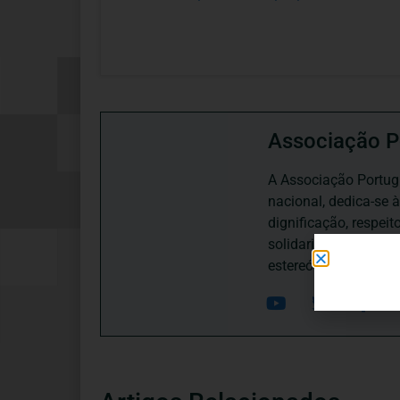
Associação P
A Associação Portugu
nacional, dedica-se 
dignificação, respei
solidariedade interg
estereótipos negativ