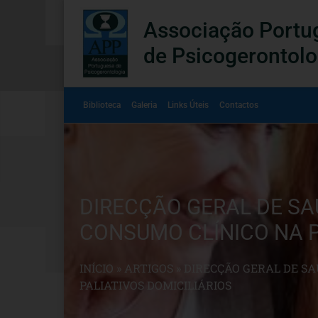
Associação Portu
de Psicogerontolo
Biblioteca
Galeria
Links Úteis
Contactos
DIRECÇÃO GERAL DE SA
CONSUMO CLÍNICO NA P
INÍCIO
»
ARTIGOS
»
DIRECÇÃO GERAL DE SA
PALIATIVOS DOMICILIÁRIOS