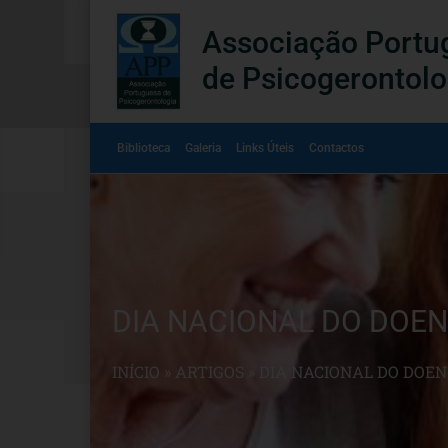
Associação Portu
de Psicogerontolo
Biblioteca
Galeria
Links Úteis
Contactos
DIA NACIONAL DO DOEN
INÍCIO
»
ARTIGOS
»
DIA NACIONAL DO DOEN