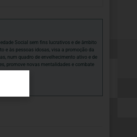
iedade Social sem fins lucrativos e de âmbito
nto e às pessoas idosas, visa a promoção da
sas, num quadro de envelhecimento ativo e de
ades, promove novas mentalidades e combate