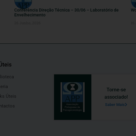
Conferência Direção Técnica – 30/06 – Laboratório de
Wo
Envelhecimento
26 Junho, 2026
16
Úteis
lioteca
eria
Torne-se
ks Úteis
associado!
Saber Mais
ntactos