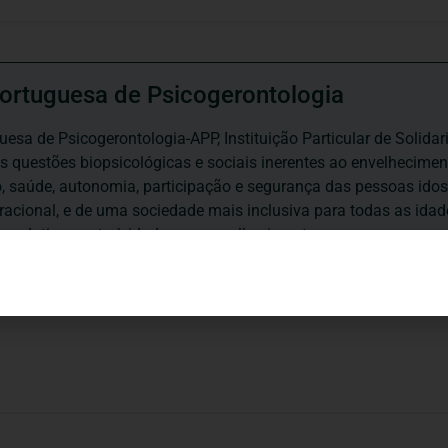
ortuguesa de Psicogerontologia
esa de Psicogerontologia-APP, Instituição Particular de Solidar
às questões biopsicológicas e sociais inerentes ao envelhecime
to, saúde, autonomia, participação e segurança das pessoas ido
eracional, e de uma sociedade mais inclusiva para todas as id
os relativamente à idade e ao envelhecimento.