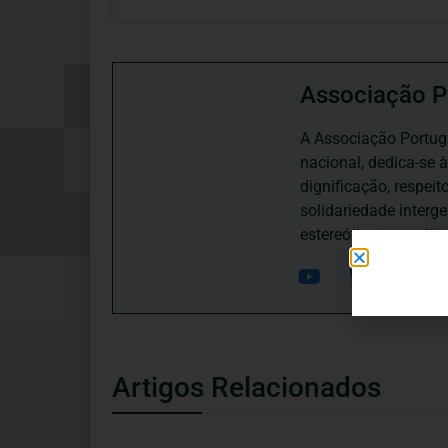
Associação P
A Associação Portugu
nacional, dedica-se 
dignificação, respei
solidariedade interg
estereótipos negativ
Artigos Relacionados