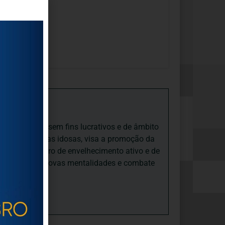
iedade Social sem fins lucrativos e de âmbito
nto e às pessoas idosas, visa a promoção da
sas, num quadro de envelhecimento ativo e de
ades, promove novas mentalidades e combate