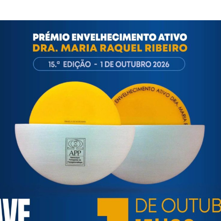
-da-saude-2019.aspx
ortuguesa de Psicogerontologia
esa de Psicogerontologia-APP, Instituição Particular de Solidar
às questões biopsicológicas e sociais inerentes ao envelhecime
to, saúde, autonomia, participação e segurança das pessoas ido
eracional, e de uma sociedade mais inclusiva para todas as id
os relativamente à idade e ao envelhecimento.