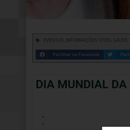
EVENTOS
,
INFORMAÇÕES ÚTEIS
,
SAÚDE
,
Partilhar no Facebook
Part
DIA MUNDIAL DA