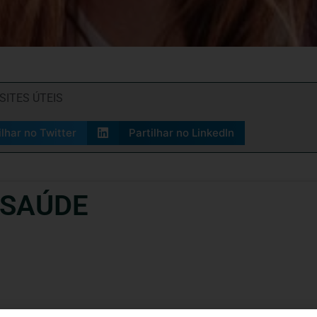
SITES ÚTEIS
ilhar no Twitter
Partilhar no LinkedIn
 SAÚDE