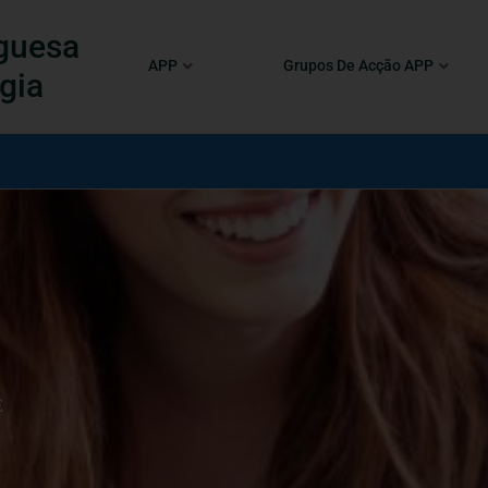
guesa
APP
Grupos De Acção APP
gia
E