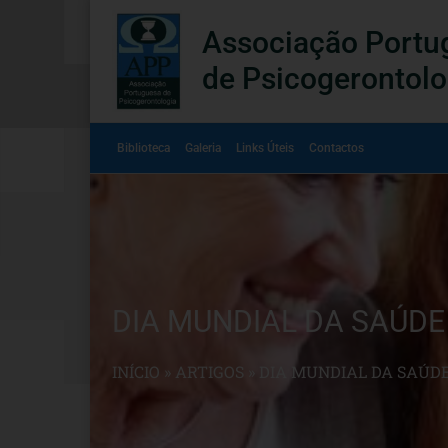
Associação Portu
de Psicogerontolo
Biblioteca
Galeria
Links Úteis
Contactos
DIA MUNDIAL DA SAÚDE
INÍCIO
»
ARTIGOS
»
DIA MUNDIAL DA SAÚD