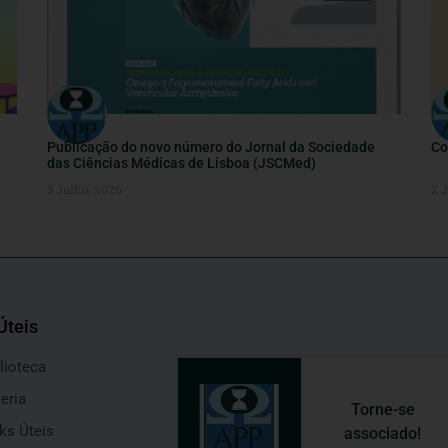
Publicação do novo número do Jornal da Sociedade
Co
das Ciências Médicas de Lisboa (JSCMed)
3 Julho, 2026
2 
Úteis
lioteca
eria
Torne-se
ks Úteis
associado!