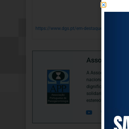
https://www.dgs.pt/em-destaque/dia-mundial
Associação P
A Associação Portugu
nacional, dedica-se 
dignificação, respei
solidariedade interg
estereótipos negativ