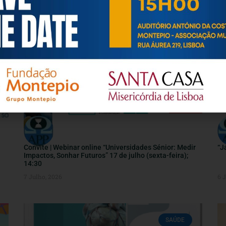
INFORMAÇÕES ÚTEIS
Convite | Webinar online “Universidades Sénior: Medir
“J
Impactos, Sonhar Futuros” 17 de julho (sexta-feira);
14:30
7 Julho, 2026
6 
SAÚDE