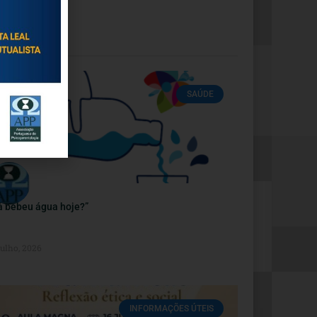
SAÚDE
á bebeu água hoje?”
Julho, 2026
INFORMAÇÕES ÚTEIS