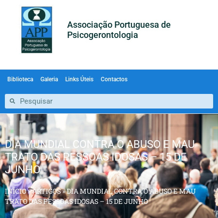
Associação Portuguesa de
Psicogerontologia
Biblioteca
Galeria
Links Úteis
Contactos
DIA MUNDIAL CONTRA O ABUSO E MAU
TRATO DAS PESSOAS IDOSAS – 15 DE
JUNHO
INÍCIO
»
ARTIGOS
»
DIA MUNDIAL CONTRA O ABUSO E MAU
TRATO DAS PESSOAS IDOSAS – 15 DE JUNHO