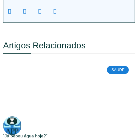
Artigos Relacionados
SAÚDE
“Já bebeu água hoje?”