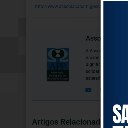
http://www.associacaoamigosdagrandeidade.
Associação P
A Associação Portugu
nacional, dedica-se 
dignificação, respei
solidariedade interg
estereótipos negativ
Artigos Relacionados