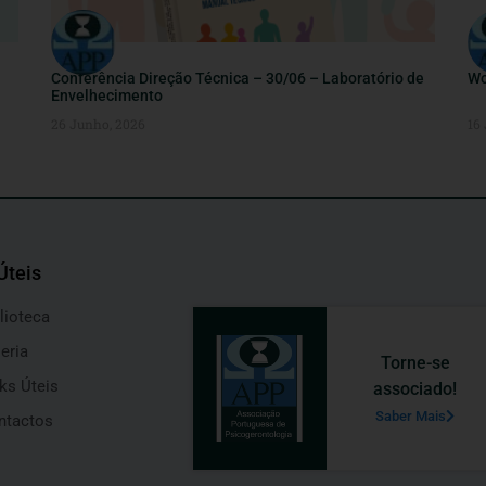
Conferência Direção Técnica – 30/06 – Laboratório de
Wo
Envelhecimento
26 Junho, 2026
16
Úteis
lioteca
eria
Torne-se
ks Úteis
associado!
Saber Mais
ntactos