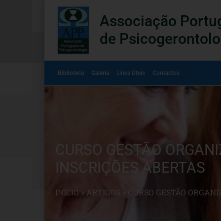
Associação Portu
de Psicogerontolo
Biblioteca
Galeria
Links Úteis
Contactos
CURSO GESTÃO ORGANIZ
INSCRIÇÕES ABERTAS
INÍCIO
»
ARTIGOS
»
CURSO GESTÃO ORGANIZ