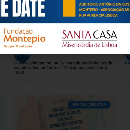
INFORMAÇÕES ÚTEIS
Convite | Webinar online “Universidades Sénior: Medir
Co
Impactos, Sonhar Futuros” 17 de julho (sexta-feira);
14:30
7 Julho, 2026
2 
INFORMAÇÕES ÚTEIS