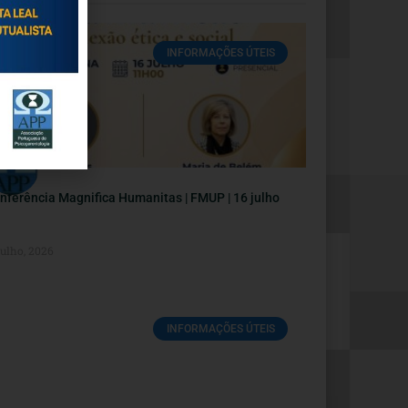
INFORMAÇÕES ÚTEIS
nferência Magnifica Humanitas | FMUP | 16 julho
Julho, 2026
INFORMAÇÕES ÚTEIS