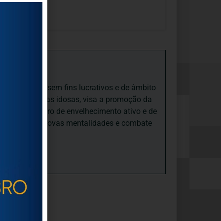
os/
iedade Social sem fins lucrativos e de âmbito
nto e às pessoas idosas, visa a promoção da
sas, num quadro de envelhecimento ativo e de
ades, promove novas mentalidades e combate