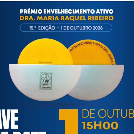
com/empresas-associadas/formacao/gestao-de-lares-de-idod
ortuguesa de Psicogerontologia
esa de Psicogerontologia-APP, Instituição Particular de Solidar
às questões biopsicológicas e sociais inerentes ao envelhecime
to, saúde, autonomia, participação e segurança das pessoas ido
eracional, e de uma sociedade mais inclusiva para todas as id
os relativamente à idade e ao envelhecimento.