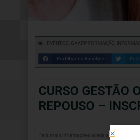
EVENTOS
,
GAAPP FORMAÇÃO
,
INFORMAÇ
Partilhar no Facebook
Part
CURSO GESTÃO O
REPOUSO – INSC
Para mais informações aceda a: