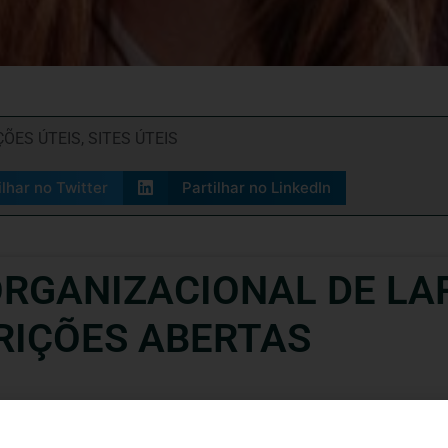
ÕES ÚTEIS
,
SITES ÚTEIS
ilhar no Twitter
Partilhar no LinkedIn
RGANIZACIONAL DE LAR
RIÇÕES ABERTAS