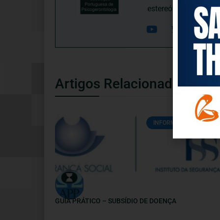
estereótipos negativ
Artigos Relacionados
INFORMAÇÕES ÚTEIS
GUIA PRÁTICO – SUBSÍDIO DE DOENÇA