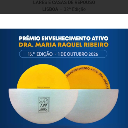
LARES E CASAS DE REPOUSO
LISBOA
– 32ª Edição
Datas:
21 e 28 Fevereiro e 7, 14, 21 e 28 de Março
2015
Horário:
das 9h às 18h
Casas de Repouso, tem como objetivo capacitar os formandos a d
isem a excelência ao nível da Gestão de Lares e Casas de Repous
INFORMAÇÃO
INSCREVA-SE
ortuguesa de Psicogerontologia
esa de Psicogerontologia-APP, Instituição Particular de Solidar
às questões biopsicológicas e sociais inerentes ao envelhecime
to, saúde, autonomia, participação e segurança das pessoas ido
eracional, e de uma sociedade mais inclusiva para todas as id