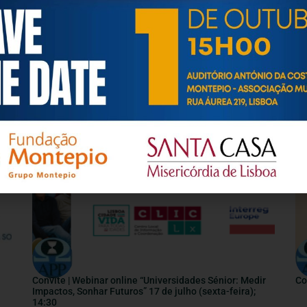
os relativamente à idade e ao envelhecimento.
INFORMAÇÕES ÚTEIS
Convite | Webinar online “Universidades Sénior: Medir
Co
Impactos, Sonhar Futuros” 17 de julho (sexta-feira);
14:30