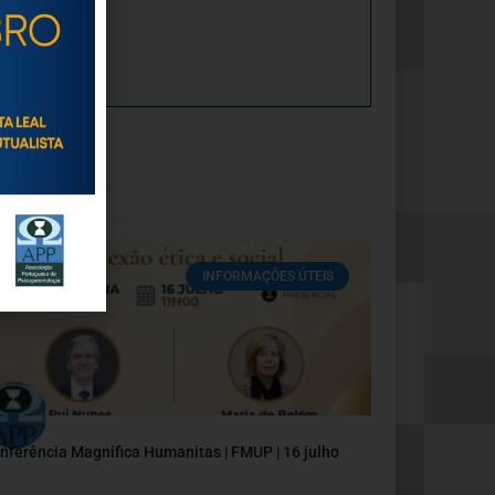
INFORMAÇÕES ÚTEIS
nferência Magnifica Humanitas | FMUP | 16 julho