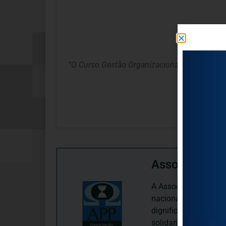
“O Curso Gestão Organizacional de Lares e 
v
Associação P
A Associação Portugu
nacional, dedica-se 
dignificação, respei
solidariedade interg