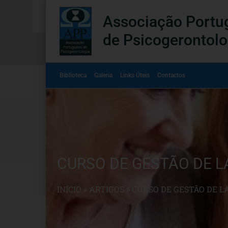
Associação Portu
de Psicogerontolo
Biblioteca
Galeria
Links Úteis
Contactos
CURSO DE GESTÃO DE L
INÍCIO
»
ARTIGOS
»
CURSO DE GESTÃO DE L