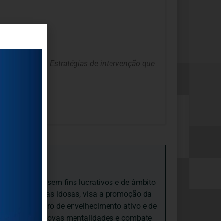
esenvolverem Estratégias de intervenção que
o”
iedade Social sem fins lucrativos e de âmbito
nto e às pessoas idosas, visa a promoção da
sas, num quadro de envelhecimento ativo e de
ades, promove novas mentalidades e combate