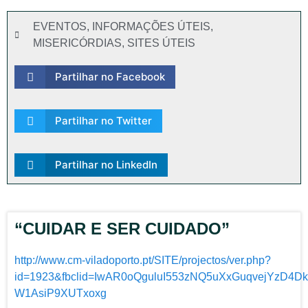
EVENTOS
,
INFORMAÇÕES ÚTEIS
,
MISERICÓRDIAS
,
SITES ÚTEIS
Partilhar no Facebook
Partilhar no Twitter
Partilhar no LinkedIn
“CUIDAR E SER CUIDADO”
http://www.cm-viladoporto.pt/SITE/projectos/ver.php?
id=1923&fbclid=IwAR0oQguluI553zNQ5uXxGuqvejYzD
W1AsiP9XUTxoxg