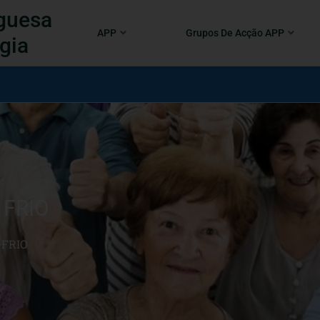
guesa
APP
Grupos De Acção APP
gia
 FRIO
 FRIO