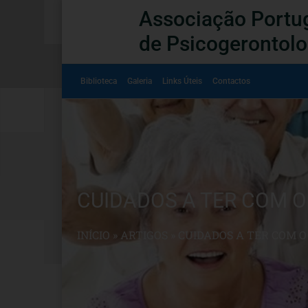
Associação Portu
de Psicogerontolo
Biblioteca
Galeria
Links Úteis
Contactos
CUIDADOS A TER COM O
INÍCIO
»
ARTIGOS
»
CUIDADOS A TER COM O