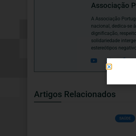
Associação P
A Associação Portugu
nacional, dedica-se 
dignificação, respei
solidariedade interg
estereótipos negativ
Artigos Relacionados
SAÚDE