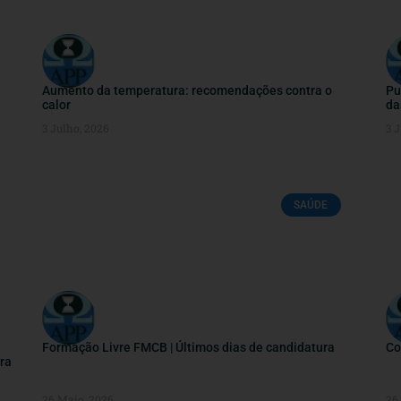
Aumento da temperatura: recomendações contra o
Pu
calor
da
3 Julho, 2026
3 J
SAÚDE
Formação Livre FMCB | Últimos dias de candidatura
Co
ra
26 Maio, 2026
26