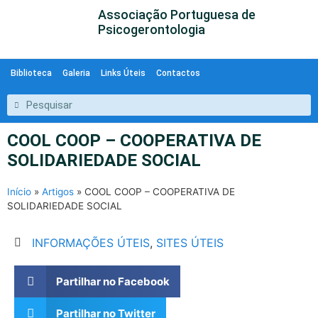
Associação Portuguesa de
Psicogerontologia
Biblioteca
Galeria
Links Úteis
Contactos
COOL COOP – COOPERATIVA DE
SOLIDARIEDADE SOCIAL
Início
»
Artigos
»
COOL COOP – COOPERATIVA DE
SOLIDARIEDADE SOCIAL
INFORMAÇÕES ÚTEIS
,
SITES ÚTEIS
Partilhar no Facebook
Partilhar no Twitter