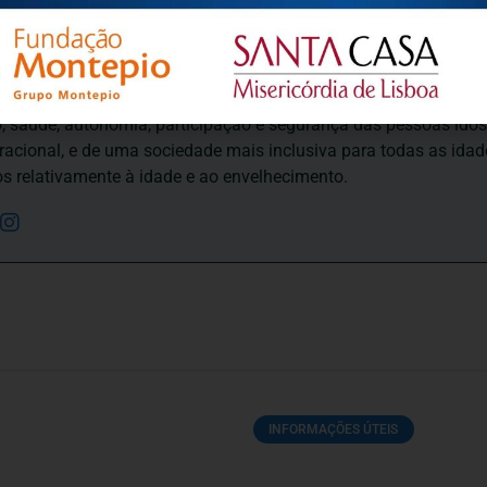
ortuguesa de Psicogerontologia
esa de Psicogerontologia-APP, Instituição Particular de Solidar
às questões biopsicológicas e sociais inerentes ao envelhecime
to, saúde, autonomia, participação e segurança das pessoas ido
eracional, e de uma sociedade mais inclusiva para todas as id
os relativamente à idade e ao envelhecimento.
INFORMAÇÕES ÚTEIS