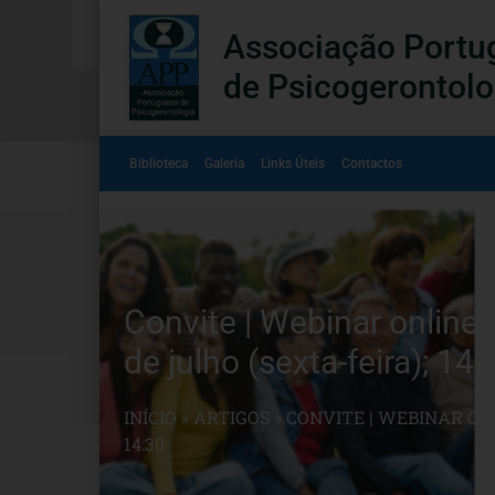
Associação Portu
de Psicogerontolo
Biblioteca
Galeria
Links Úteis
Contactos
Convite | Webinar online
de julho (sexta-feira); 14:
INÍCIO
»
ARTIGOS
»
CONVITE | WEBINAR ONL
14:30