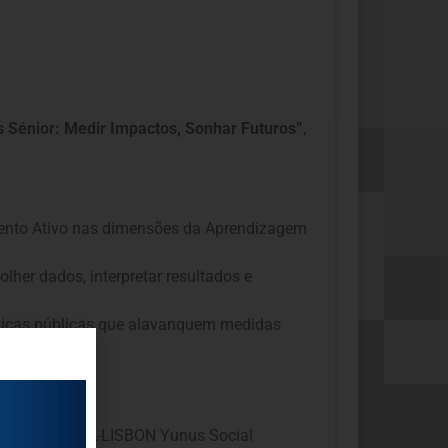
 Sénior: Medir Impactos, Sonhar Futuros
”
,
imento Ativo nas dimensões da Aprendizagem
lher dados, interpretar resultados e
líticas públicas que alavanquem medidas
ivo do CATÓLICA-LISBON Yunus Social