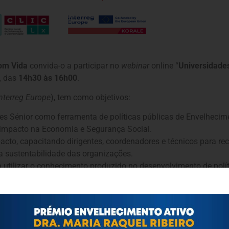
om Vida
convida-o a participar no
webinar
online “
Universidades
,
das
14h30 às 16h00
.
Interreg Europe
), tem como objetivos:
ades Sénior como ferramenta de políticas públicas de Envelhec
 impacto na Economia e Segurança Social.
cto, capacitando dirigentes, coordenadores e técnicos para reco
a sustentabilidade das organizações.
ra utilizar o conhecimento produzido no desenvolvimento de po
nanciamentos.
ograma Lisboa, Cidade Com Vida para Todas as Idades
pactos, Sonhar Futuros | Frederico Fezas Vital, Diretor Execut