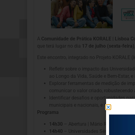
A
Comunidade de Prática KORALE | Lisboa C
que terá lugar no dia
17 de julho (sexta-feira)
Este encontro, integrado no Projeto KORALE (
Refletir sobre o impacto das Universid
ao Longo da Vida, Saúde e Bem-Estar, e
Explorar ferramentas de medição de impa
comunicar o valor criado, robustecendo 
Identificar desafios e oportunidades pa
municipais e nacionais, e respetivos fi
Programa
14h30
– Abertura | Mário Rui André, Pr
14h40
– Universidades Sénior: Medir Im