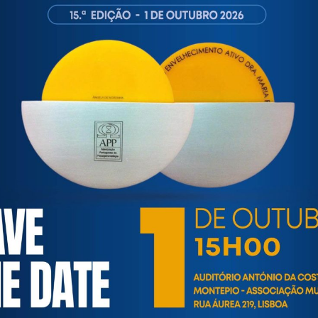
 Sociais da CML)
eleste e Herberto de Miranda)
reguesia do Lumiar)
a de Freguesia de Santa Maria Maior)
s| Mário Rui André, Programa Lisboa, Cidade Com Vida para T
r em conjunto como tornar mais visível o valor das Universid
 (tecla ctrl + botão direito do rato):
com o link de acesso ao
webinar
.