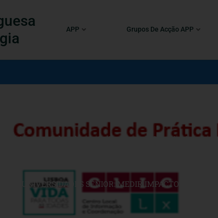
guesa
APP
Grupos De Acção APP
gia
 “Universidades Sénior: Medir Imp
30
INE “UNIVERSIDADES SÉNIOR: MEDIR IMPACTOS, SONHAR 