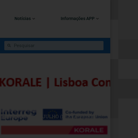
Notícias
Informações APP
actos, Sonhar Futuros” 17
FUTUROS” 17 DE JULHO (SEXTA-FEIRA);