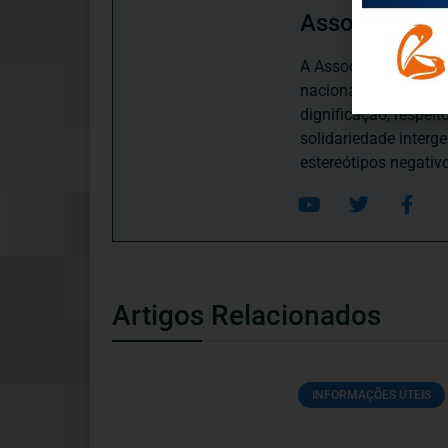
Associação P
A Associação Portugu
nacional, dedica-se 
dignificação, respei
solidariedade interg
estereótipos negativ
Artigos Relacionados
INFORMAÇÕES ÚTEIS