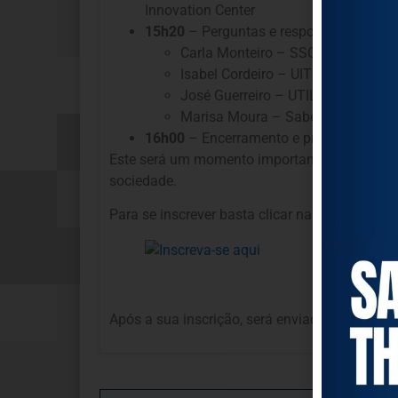
Innovation Center
15h20
– Perguntas e respostas
Carla Monteiro – SSCML (Serviços
Isabel Cordeiro – UITI (Fundação C
José Guerreiro – UTIL (Junta de F
Marisa Moura – Saber Maior (Junt
16h00
– Encerramento e próximos passo
Este será um momento importante para
pensa
sociedade.
Para se inscrever basta clicar na imagem abaixo
Após a sua inscrição, será enviado um email 