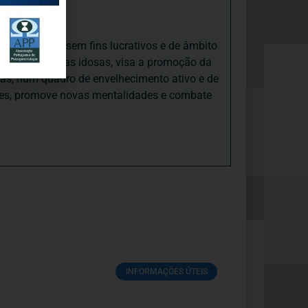
iedade Social sem fins lucrativos e de âmbito
nto e às pessoas idosas, visa a promoção da
sas, num quadro de envelhecimento ativo e de
ades, promove novas mentalidades e combate
INFORMAÇÕES ÚTEIS