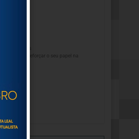
odas as Idades
ades Sénior
e reforçar o seu papel na