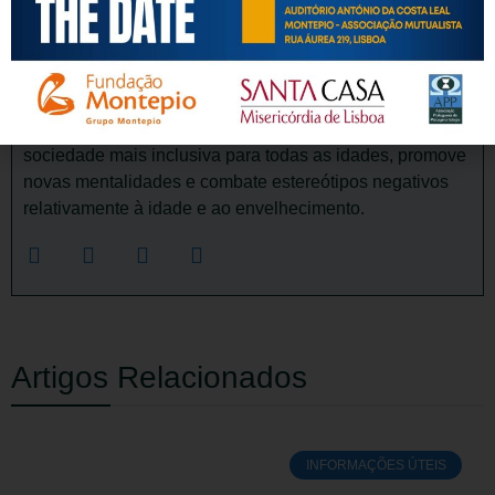
biopsicológicas e sociais inerentes ao envelhecimento e
às pessoas idosas, visa a promoção da dignificação,
respeito, saúde, autonomia, participação e segurança
das pessoas idosas, num quadro de envelhecimento
ativo e de solidariedade intergeracional, e de uma
sociedade mais inclusiva para todas as idades, promove
novas mentalidades e combate estereótipos negativos
relativamente à idade e ao envelhecimento.
Artigos Relacionados
INFORMAÇÕES ÚTEIS