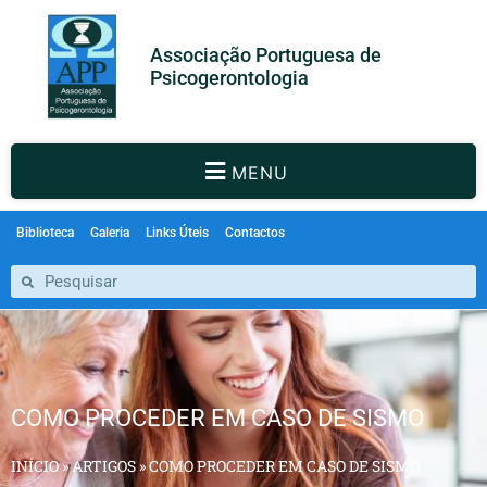
Associação Portuguesa de
Psicogerontologia
MENU
Biblioteca
Galeria
Links Úteis
Contactos
COMO PROCEDER EM CASO DE SISMO
INÍCIO
»
ARTIGOS
»
COMO PROCEDER EM CASO DE SISMO