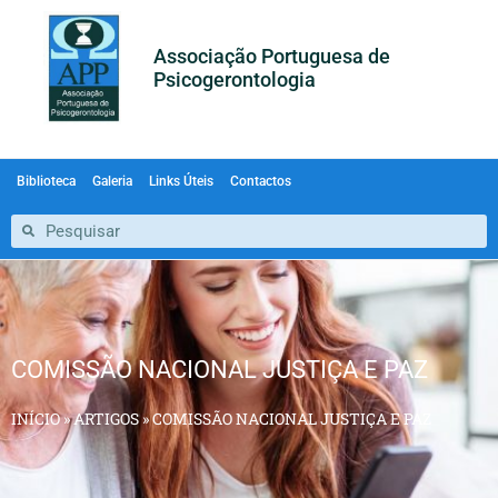
Associação Portuguesa de
Psicogerontologia
Biblioteca
Galeria
Links Úteis
Contactos
COMISSÃO NACIONAL JUSTIÇA E PAZ
INÍCIO
»
ARTIGOS
»
COMISSÃO NACIONAL JUSTIÇA E PAZ