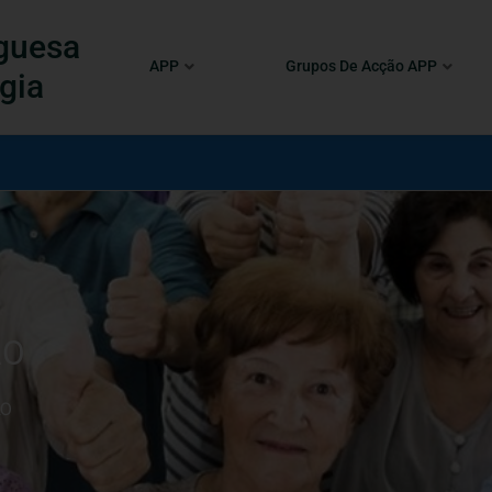
guesa
APP
Grupos De Acção APP
gia
ÃO
ÃO