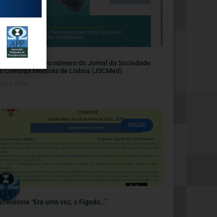
blicação do novo número do Jornal da Sociedade
s Ciências Médicas de Lisboa (JSCMed)
ulho, 2026
SAÚDE
nferência “Era uma vez, o Fígado…”