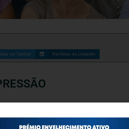
ilhar no Twitter
Partilhar no LinkedIn
PRESSÃO