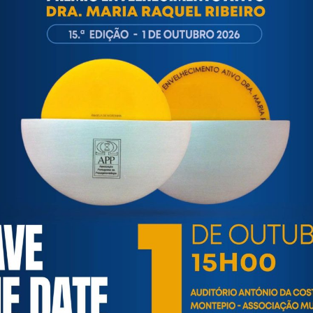
ortuguesa de Psicogerontologia
esa de Psicogerontologia-APP, Instituição Particular de Solidar
às questões biopsicológicas e sociais inerentes ao envelhecime
to, saúde, autonomia, participação e segurança das pessoas ido
eracional, e de uma sociedade mais inclusiva para todas as id
os relativamente à idade e ao envelhecimento.
SAÚDE