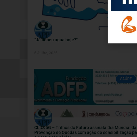
“Já bebeu água hoje?”
6 Julho, 2026
SAÚDE
CLDS 5G – Trilhos do Futuro assinala Dia Mundial da
Prevenção de Quedas com ação de sensibilização pa