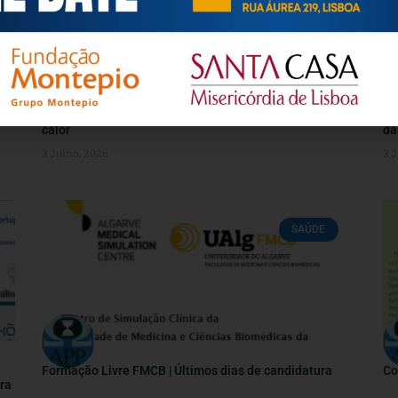
Aumento da temperatura: recomendações contra o
Pu
calor
da
3 Julho, 2026
3 J
SAÚDE
Formação Livre FMCB | Últimos dias de candidatura
Co
ra