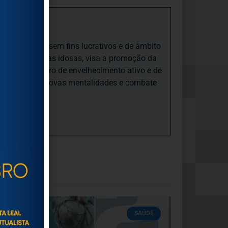
iedade Social sem fins lucrativos e de âmbito
nto e às pessoas idosas, visa a promoção da
sas, num quadro de envelhecimento ativo e de
ades, promove novas mentalidades e combate
SAÚDE