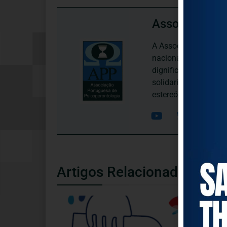
Associação P
A Associação Portugu
nacional, dedica-se 
dignificação, respei
solidariedade interg
estereótipos negativ
Artigos Relacionados
SAÚDE