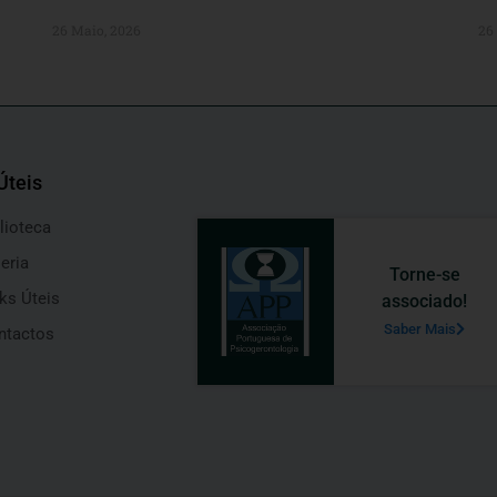
26 Maio, 2026
26
Úteis
lioteca
eria
Torne-se
ks Úteis
associado!
Saber Mais
ntactos