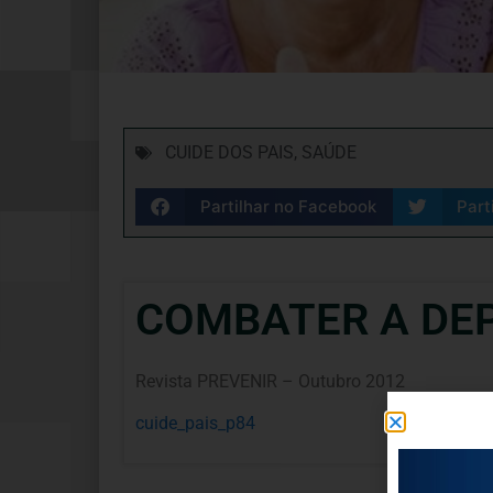
CUIDE DOS PAIS
,
SAÚDE
Partilhar no Facebook
Part
COMBATER A DE
Revista PREVENIR – Outubro 2012
cuide_pais_p84