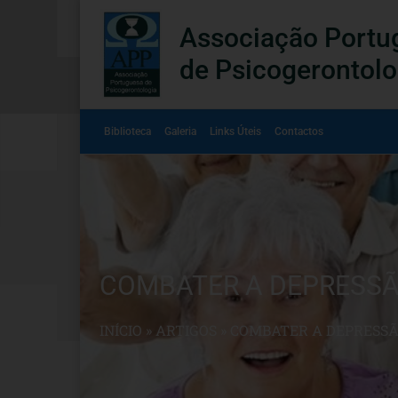
Associação Portu
de Psicogerontolo
Biblioteca
Galeria
Links Úteis
Contactos
COMBATER A DEPRESS
INÍCIO
»
ARTIGOS
»
COMBATER A DEPRESS