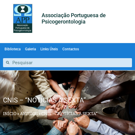
Associação Portuguesa de
Psicogerontologia
Biblioteca
Galeria
Links Úteis
Contactos
CNIS – “NOTÍCIAS À SEXTA”
INÍCIO
»
ARTIGOS
»
CNIS – “NOTÍCIAS À SEXTA”