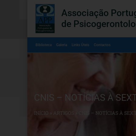
Associação Portu
de Psicogerontolo
Biblioteca
Galeria
Links Úteis
Contactos
CNIS – NOTÍCIAS À SEX
INÍCIO
»
ARTIGOS
»
CNIS – NOTÍCIAS À SEX