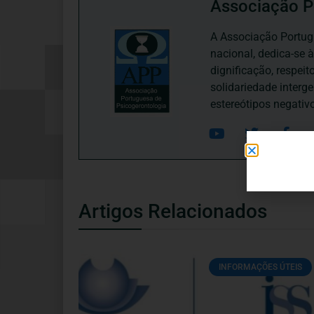
Associação P
A Associação Portugu
nacional, dedica-se 
dignificação, respei
solidariedade interg
estereótipos negativ
Artigos Relacionados
INFORMAÇÕES ÚTEIS