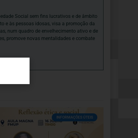
iedade Social sem fins lucrativos e de âmbito
nto e às pessoas idosas, visa a promoção da
sas, num quadro de envelhecimento ativo e de
ades, promove novas mentalidades e combate
INFORMAÇÕES ÚTEIS