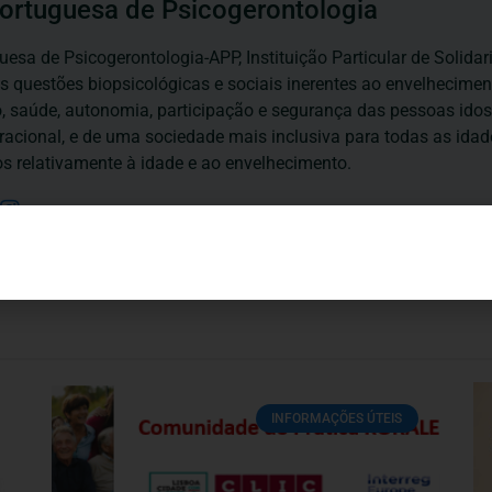
ortuguesa de Psicogerontologia
esa de Psicogerontologia-APP, Instituição Particular de Solidar
às questões biopsicológicas e sociais inerentes ao envelhecime
to, saúde, autonomia, participação e segurança das pessoas ido
eracional, e de uma sociedade mais inclusiva para todas as id
os relativamente à idade e ao envelhecimento.
INFORMAÇÕES ÚTEIS