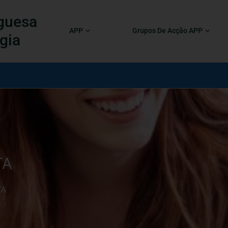
guesa
APP
Grupos De Acção APP
gia
TA
TA