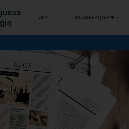
guesa
APP
Grupos De Acção APP
gia
TA
TA