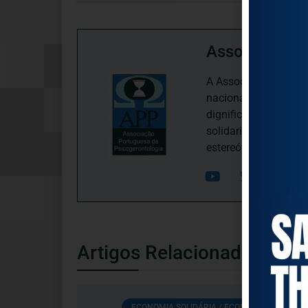
Associação P
A Associação Portugu
nacional, dedica-se 
dignificação, respei
solidariedade interg
estereótipos negativ
Artigos Relacionados
ECONOMIA SOLIDÁRIA / ECONOMIA SOCIAL