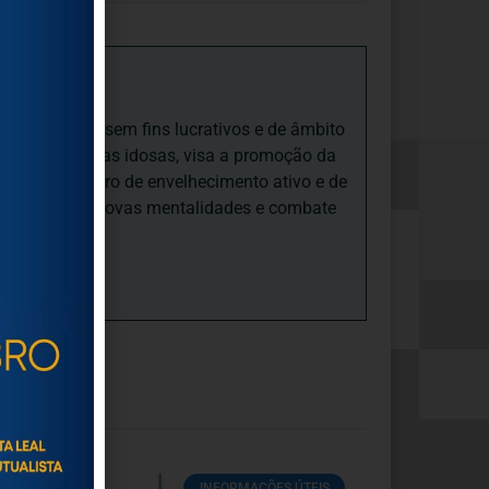
iedade Social sem fins lucrativos e de âmbito
nto e às pessoas idosas, visa a promoção da
sas, num quadro de envelhecimento ativo e de
ades, promove novas mentalidades e combate
INFORMAÇÕES ÚTEIS