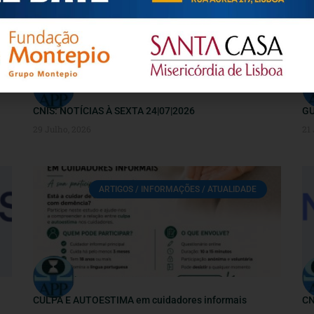
CNIS: NOTÍCIAS À SEXTA 24|07|2026
GU
29 Julho, 2026
21
ARTIGOS / INFORMAÇÕES / ATUALIDADE
CULPA E AUTOESTIMA em cuidadores informais
CN