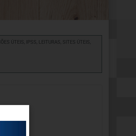
ÕES ÚTEIS
,
IPSS
,
LEITURAS
,
SITES ÚTEIS
,