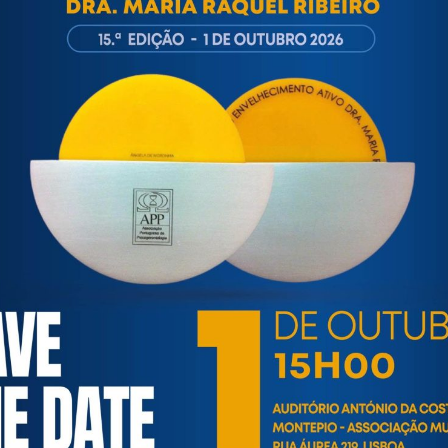
ortuguesa de Psicogerontologia
esa de Psicogerontologia-APP, Instituição Particular de Solidar
às questões biopsicológicas e sociais inerentes ao envelhecime
to, saúde, autonomia, participação e segurança das pessoas ido
eracional, e de uma sociedade mais inclusiva para todas as id
os relativamente à idade e ao envelhecimento.
ECONOMIA SOLIDÁRIA / ECONOMIA SOCIAL