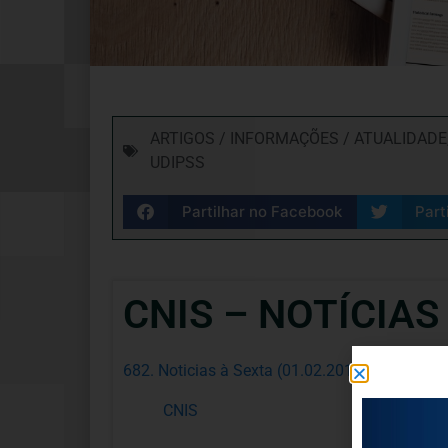
ARTIGOS / INFORMAÇÕES / ATUALIDADE
UDIPSS
Partilhar no Facebook
Part
CNIS – NOTÍCIAS
682. Noticias à Sexta (01.02.2019)
CNIS