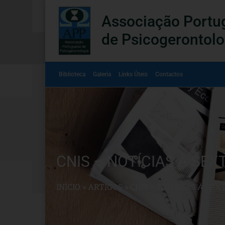
Associação Portu
de Psicogerontolo
Biblioteca
Galeria
Links Úteis
Contactos
CNIS – NOTÍCIAS À SEX
INÍCIO
»
ARTIGOS
»
CNIS – NOTÍCIAS À SEX