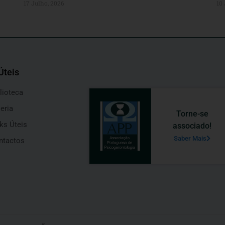
17 Julho, 2026
10
Úteis
lioteca
eria
Torne-se
ks Úteis
associado!
Saber Mais
ntactos