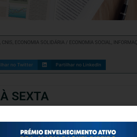
,
CNIS
,
ECONOMIA SOLIDÁRIA / ECONOMIA SOCIAL
,
INFORMAÇ
ilhar no Twitter
Partilhar no LinkedIn
 À SEXTA