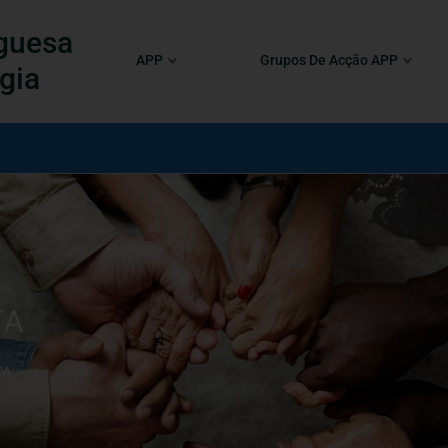
guesa
APP
Grupos De Acção APP
gia
TA
TA