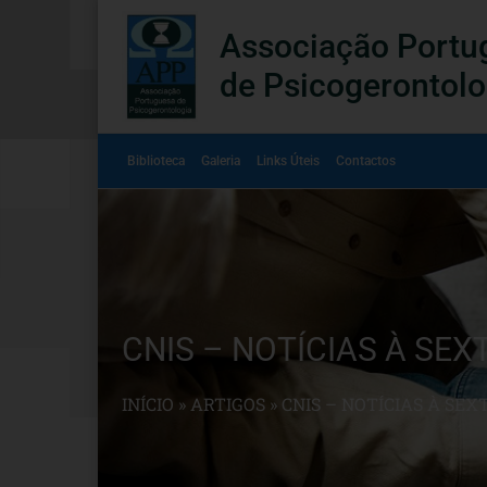
Associação Portu
de Psicogerontolo
Biblioteca
Galeria
Links Úteis
Contactos
CNIS – NOTÍCIAS À SEX
INÍCIO
»
ARTIGOS
»
CNIS – NOTÍCIAS À SEX