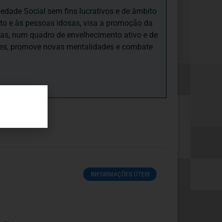
iedade Social sem fins lucrativos e de âmbito
nto e às pessoas idosas, visa a promoção da
sas, num quadro de envelhecimento ativo e de
ades, promove novas mentalidades e combate
INFORMAÇÕES ÚTEIS