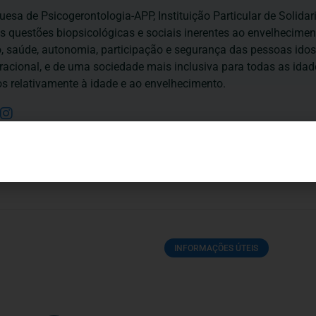
esa de Psicogerontologia-APP, Instituição Particular de Solidar
às questões biopsicológicas e sociais inerentes ao envelhecime
to, saúde, autonomia, participação e segurança das pessoas ido
eracional, e de uma sociedade mais inclusiva para todas as id
os relativamente à idade e ao envelhecimento.
INFORMAÇÕES ÚTEIS