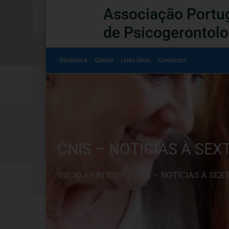
Associação Portu
de Psicogerontolo
Biblioteca
Galeria
Links Úteis
Contactos
CNIS – NOTÍCIAS À SEXT
INÍCIO
»
ARTIGOS
»
CNIS – NOTÍCIAS À SEX