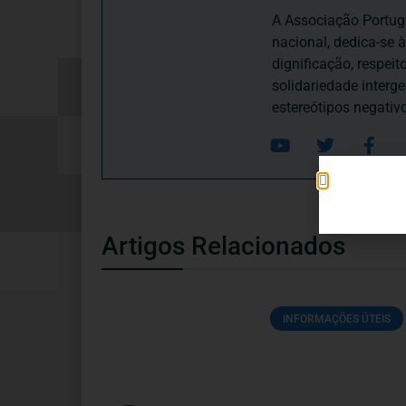
A Associação Portugu
nacional, dedica-se 
dignificação, respei
solidariedade interg
estereótipos negativ
Artigos Relacionados
INFORMAÇÕES ÚTEIS