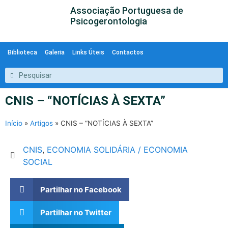
Associação Portuguesa de
Psicogerontologia
Biblioteca
Galeria
Links Úteis
Contactos
CNIS – “NOTÍCIAS À SEXTA”
Início
»
Artigos
»
CNIS – “NOTÍCIAS À SEXTA”
CNIS
,
ECONOMIA SOLIDÁRIA / ECONOMIA
SOCIAL
Partilhar no Facebook
Partilhar no Twitter