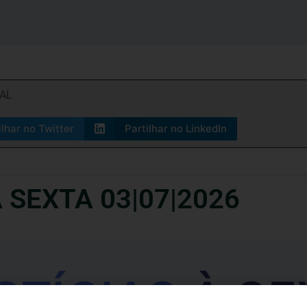
IAL
ilhar no Twitter
Partilhar no LinkedIn
À SEXTA 03|07|2026