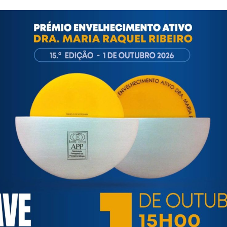
ortuguesa de Psicogerontologia
esa de Psicogerontologia-APP, Instituição Particular de Solidar
às questões biopsicológicas e sociais inerentes ao envelhecime
to, saúde, autonomia, participação e segurança das pessoas ido
eracional, e de uma sociedade mais inclusiva para todas as id
os relativamente à idade e ao envelhecimento.