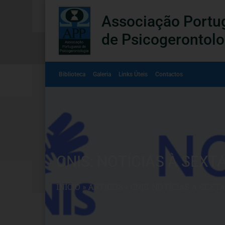
Associação Portu
de Psicogerontolo
Biblioteca
Galeria
Links Úteis
Contactos
CNIS: NOTÍCIAS À SEXTA
INÍCIO
»
ARTIGOS
»
CNIS: NOTÍCIAS À SEXTA