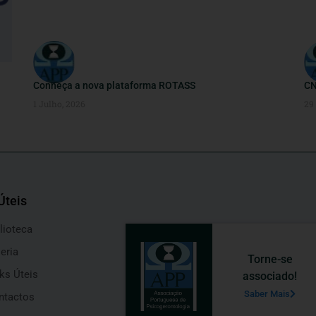
Conheça a nova plataforma ROTASS
CN
1 Julho, 2026
29
Úteis
lioteca
eria
Torne-se
ks Úteis
associado!
Saber Mais
ntactos