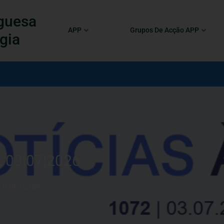
guesa
APP
Grupos De Acção APP
gia
 03|07|2026
 03|07|2026