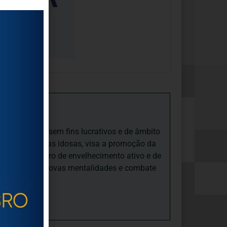
iedade Social sem fins lucrativos e de âmbito
nto e às pessoas idosas, visa a promoção da
sas, num quadro de envelhecimento ativo e de
ades, promove novas mentalidades e combate