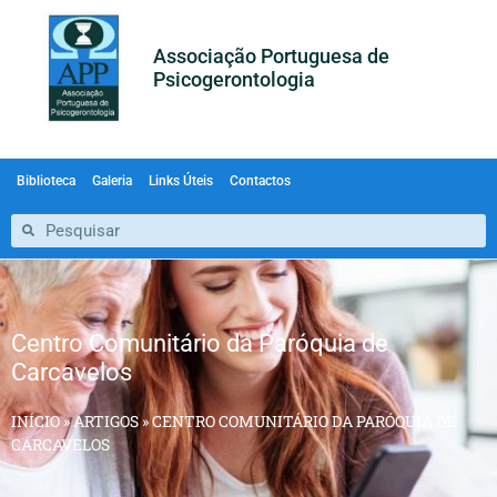
Associação Portuguesa de
Psicogerontologia
Biblioteca
Galeria
Links Úteis
Contactos
Centro Comunitário da Paróquia de
Carcavelos
INÍCIO
»
ARTIGOS
»
CENTRO COMUNITÁRIO DA PARÓQUIA DE
CARCAVELOS