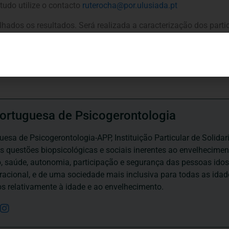
tudo utilize o contacto
ruterocha@por.ulusiada.pt
ilhados os resultados. Será realizada a caracterização dos parti
ortuguesa de Psicogerontologia
esa de Psicogerontologia-APP, Instituição Particular de Solidar
às questões biopsicológicas e sociais inerentes ao envelhecime
to, saúde, autonomia, participação e segurança das pessoas ido
eracional, e de uma sociedade mais inclusiva para todas as id
os relativamente à idade e ao envelhecimento.