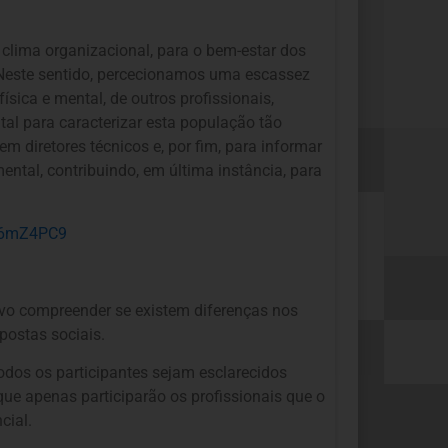
o clima organizacional, para o bem-estar dos
. Neste sentido, percecionamos uma escassez
sica e mental, de outros profissionais,
al para caracterizar esta população tão
em diretores técnicos e, por fim, para informar
ntal, contribuindo, em última instância, para
Yq6mZ4PC9
tivo compreender se existem diferenças nos
spostas sociais.
dos os participantes sejam esclarecidos
que apenas participarão os profissionais que o
cial.