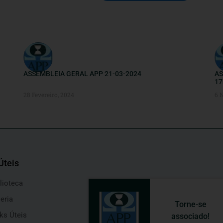
ASSEMBLEIA GERAL APP 21-03-2024
AS
17
28 Fevereiro, 2024
6 
Úteis
lioteca
eria
Torne-se
ks Úteis
associado!