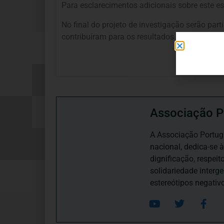
Para esclarecimentos adicionais sobre este es
No final do projeto de investigação serão part
contribuíram para os resultados encontrados.
Associação P
A Associação Portugu
nacional, dedica-se 
dignificação, respei
solidariedade interg
estereótipos negativ