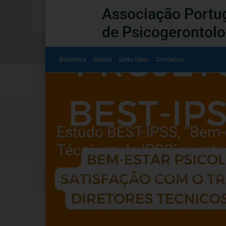
Associação Portu
de Psicogerontolo
Biblioteca
Galeria
Links Úteis
Contactos
Estudo BEST-IPSS, “Bem-e
Técnicos de IPSS´s port
INÍCIO
»
ARTIGOS
»
ESTUDO BEST-IPSS, “BE
PORTUGUESAS”