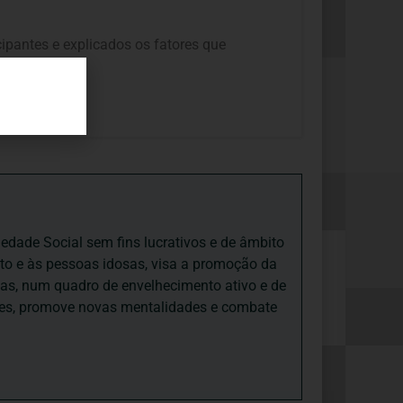
cipantes e explicados os fatores que
iedade Social sem fins lucrativos e de âmbito
nto e às pessoas idosas, visa a promoção da
sas, num quadro de envelhecimento ativo e de
ades, promove novas mentalidades e combate