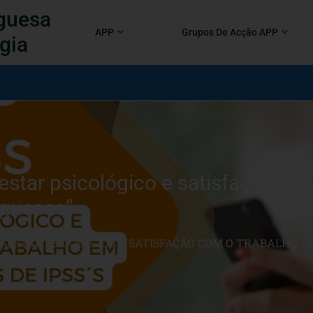
guesa
APP
Grupos De Acção APP
gia
star psicológico e satisfação com
uguesas”
M-ESTAR PSICOLÓGICO E SATISFAÇÃO COM O TRABALHO EM