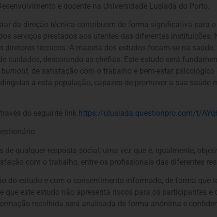
Desenvolvimento e docente na Universidade Lusíada do Porto.
star da direção técnica contribuem de forma significativa para 
os serviços prestados aos utentes das diferentes instituições
 diretores técnicos. A maioria dos estudos focam-se na saúde, fí
e cuidados, descorando as chefias. Este estudo será fundament
e
burnout
, de satisfação com o trabalho e bem-estar psicológico 
dirigidas a esta população, capazes de promover a sua saúde me
através do seguinte link
https://ulusiada.questionpro.com/t/A
estionário.
os de qualquer resposta social, uma vez que é, igualmente, obje
isfação com o trabalho, entre os profissionais das diferentes re
ão do estudo e com o consentimento informado, de forma que to
se que este estudo não apresenta riscos para os participantes e 
nformação recolhida será analisada de forma anónima e confiden