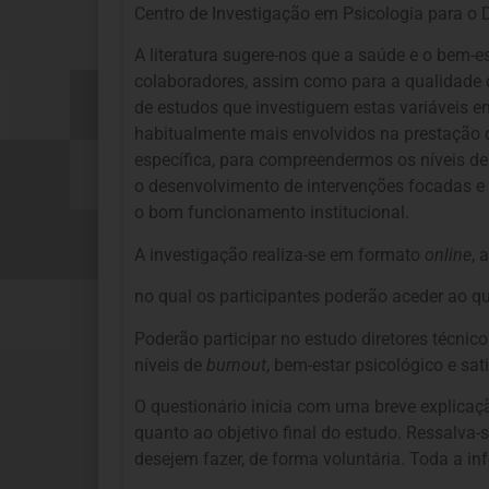
Centro de Investigação em Psicologia para o 
A literatura sugere-nos que a saúde e o bem-e
colaboradores, assim como para a qualidade d
de estudos que investiguem estas variáveis em
habitualmente mais envolvidos na prestação d
específica, para compreendermos os níveis d
o desenvolvimento de intervenções focadas e 
o bom funcionamento institucional.
A investigação realiza-se em formato
online
, 
no qual os participantes poderão aceder ao qu
Poderão participar no estudo diretores técnic
níveis de
burnout
, bem-estar psicológico e sat
O questionário inicia com uma breve explicaç
quanto ao objetivo final do estudo. Ressalva-
desejem fazer, de forma voluntária. Toda a i