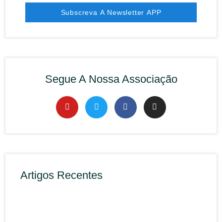
Subscreva A Newsletter APP
Segue A Nossa Associação
Artigos Recentes
Rec
APP
Cibe
(Cen