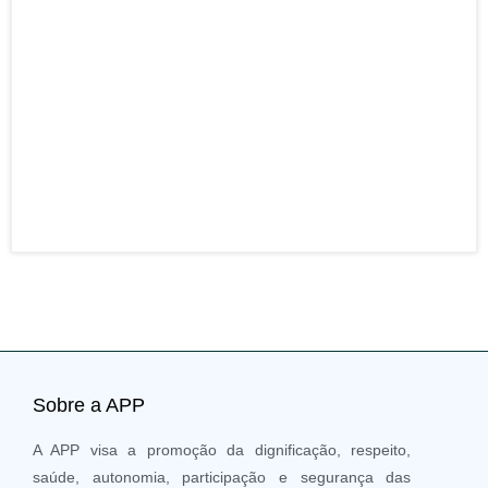
ENT
– Po
Pres
da F
resp
para
da s
entr
mais
21 J
202
Sobre a APP
A APP visa a promoção da dignificação, respeito,
saúde, autonomia, participação e segurança das