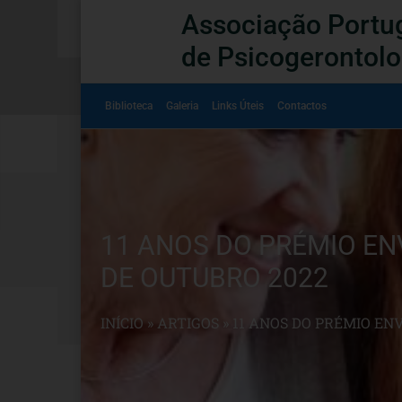
Associação Portu
de Psicogerontolo
Biblioteca
Galeria
Links Úteis
Contactos
11 ANOS DO PRÉMIO EN
DE OUTUBRO 2022
INÍCIO
»
ARTIGOS
»
11 ANOS DO PRÉMIO EN