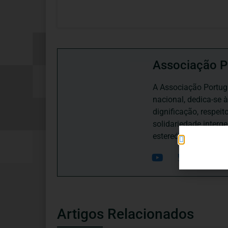
Associação P
A Associação Portugu
nacional, dedica-se 
dignificação, respei
solidariedade interg
estereótipos negativ
Artigos Relacionados