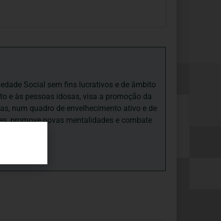
iedade Social sem fins lucrativos e de âmbito
nto e às pessoas idosas, visa a promoção da
sas, num quadro de envelhecimento ativo e de
ades, promove novas mentalidades e combate