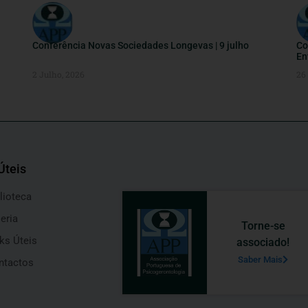
Conferência Novas Sociedades Longevas | 9 julho
Co
En
2 Julho, 2026
26
Úteis
lioteca
eria
Torne-se
ks Úteis
associado!
Saber Mais
ntactos