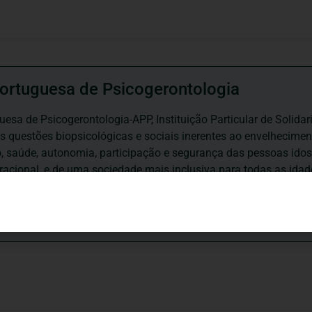
ortuguesa de Psicogerontologia
esa de Psicogerontologia-APP, Instituição Particular de Solidar
às questões biopsicológicas e sociais inerentes ao envelhecime
to, saúde, autonomia, participação e segurança das pessoas ido
eracional, e de uma sociedade mais inclusiva para todas as id
os relativamente à idade e ao envelhecimento.