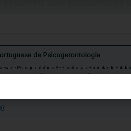
ortuguesa de Psicogerontologia
esa de Psicogerontologia-APP, Instituição Particular de Solidar
às questões biopsicológicas e sociais inerentes ao envelhecime
to, saúde, autonomia, participação e segurança das pessoas ido
eracional, e de uma sociedade mais inclusiva para todas as id
os relativamente à idade e ao envelhecimento.