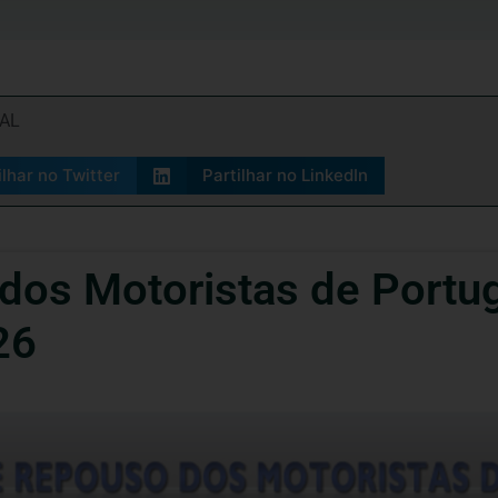
IAL
ilhar no Twitter
Partilhar no LinkedIn
os Motoristas de Portug
26