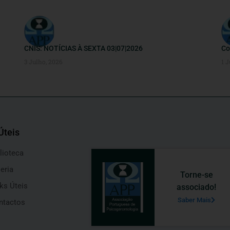
CNIS: NOTÍCIAS À SEXTA 03|07|2026
Co
3 Julho, 2026
1 J
Úteis
lioteca
eria
Torne-se
ks Úteis
associado!
Saber Mais
ntactos