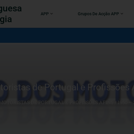
guesa
APP
Grupos De Acção APP
gia
ristas de Portugal e Profissões 
OTORISTAS DE PORTUGAL E PROFISSÕES AFINS / 1950 – 