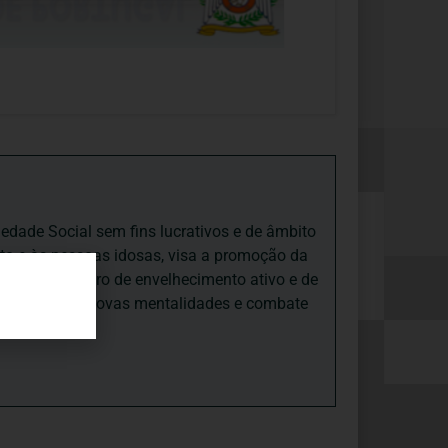
iedade Social sem fins lucrativos e de âmbito
nto e às pessoas idosas, visa a promoção da
sas, num quadro de envelhecimento ativo e de
ades, promove novas mentalidades e combate