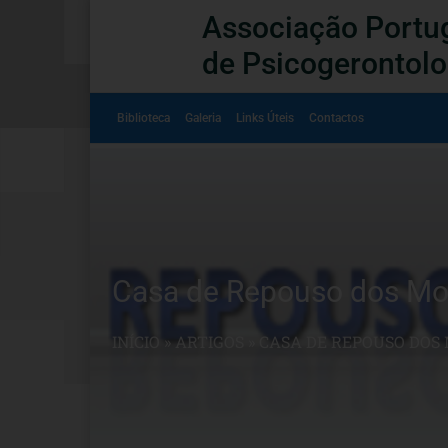
Associação Portu
de Psicogerontolo
Biblioteca
Galeria
Links Úteis
Contactos
Casa de Repouso dos Moto
INÍCIO
»
ARTIGOS
»
CASA DE REPOUSO DOS M