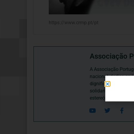
https://www.crmp.pt/pt
Associação P
A Associação Portugu
nacional, dedica-se 
dignificação, respei
solidariedade interg
estereótipos negativ