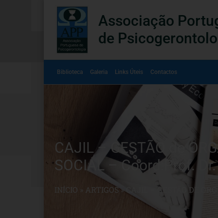
Associação Portu
de Psicogerontolo
Biblioteca
Galeria
Links Úteis
Contactos
CAJIL – GESTÃO de O
SOCIAL – Coord:Prof. Dr.
INÍCIO
»
ARTIGOS
»
CAJIL – GESTÃO DE OR