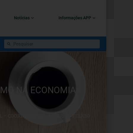
Notícias
Informações APP
ISMO NA ECONOMIA
– COORD:PROF. DR. AUGUSTO FELÍCIO