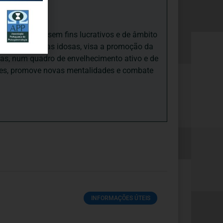
iedade Social sem fins lucrativos e de âmbito
nto e às pessoas idosas, visa a promoção da
sas, num quadro de envelhecimento ativo e de
ades, promove novas mentalidades e combate
INFORMAÇÕES ÚTEIS