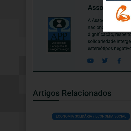
Associação P
A Associação Portugu
nacional, dedica-se 
dignificação, respei
solidariedade interg
estereótipos negativ
Artigos Relacionados
ECONOMIA SOLIDÁRIA / ECONOMIA SOCIAL