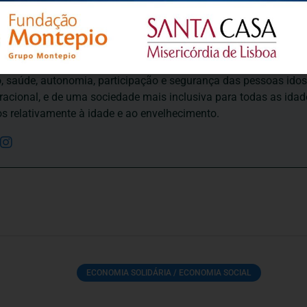
ortuguesa de Psicogerontologia
esa de Psicogerontologia-APP, Instituição Particular de Solidar
às questões biopsicológicas e sociais inerentes ao envelhecime
to, saúde, autonomia, participação e segurança das pessoas ido
eracional, e de uma sociedade mais inclusiva para todas as id
os relativamente à idade e ao envelhecimento.
ECONOMIA SOLIDÁRIA / ECONOMIA SOCIAL