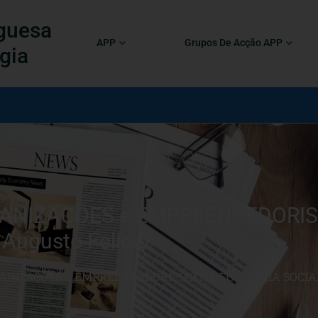
guesa
APP
Grupos De Acção APP
gia
RGANIZAÇÕES e EMPREENDEDOR
 Augusto Felício
GANIZAÇÕES E EMPREENDEDORISMO NA ECONOMIA SOCIAL 