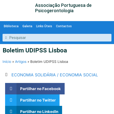
Associação Portuguesa de
Psicogerontologia
Biblioteca
Galeria
Links Úteis
Contactos
Boletim UDIPSS Lisboa
Início
»
Artigos
»
Boletim UDIPSS Lisboa
ECONOMIA SOLIDÁRIA / ECONOMIA SOCIAL
Partilhar no Facebook
Partilhar no Twitter
Partilhar no LinkedIn