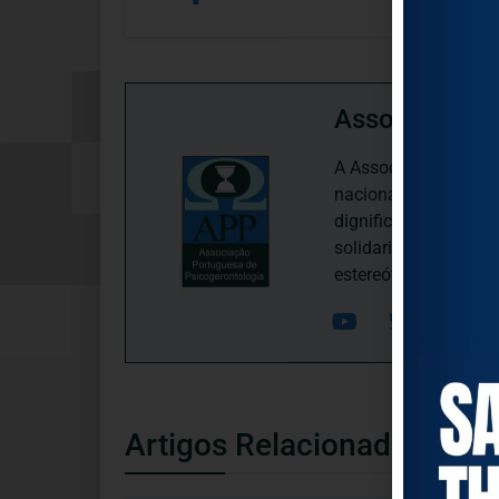
Associação P
A Associação Portugu
nacional, dedica-se 
dignificação, respei
solidariedade interg
estereótipos negativ
Artigos Relacionados