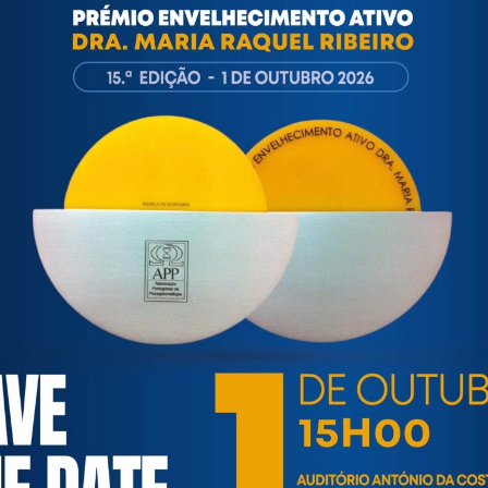
ortuguesa de Psicogerontologia
esa de Psicogerontologia-APP, Instituição Particular de Solidar
às questões biopsicológicas e sociais inerentes ao envelhecime
to, saúde, autonomia, participação e segurança das pessoas ido
eracional, e de uma sociedade mais inclusiva para todas as id
os relativamente à idade e ao envelhecimento.