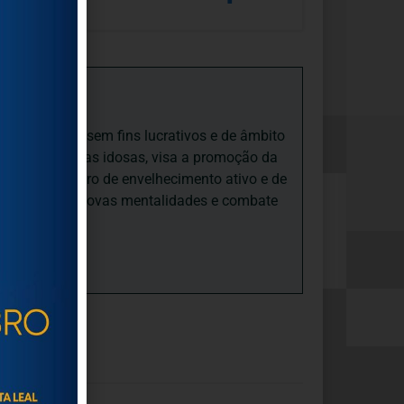
iedade Social sem fins lucrativos e de âmbito
nto e às pessoas idosas, visa a promoção da
sas, num quadro de envelhecimento ativo e de
ades, promove novas mentalidades e combate