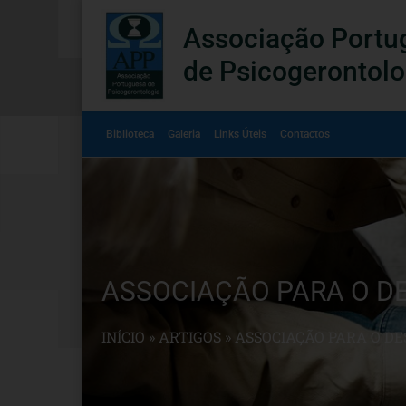
Associação Portu
de Psicogerontolo
Biblioteca
Galeria
Links Úteis
Contactos
ASSOCIAÇÃO PARA O D
INÍCIO
»
ARTIGOS
»
ASSOCIAÇÃO PARA O D