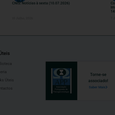
CNIS: Notícias à sexta (10.07.2026)
Co
Im
14
10 Julho, 2026
7 
Úteis
lioteca
eria
Torne-se
ks Úteis
associado!
Saber Mais
ntactos