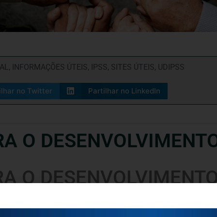
IAL
,
INFORMAÇÕES ÚTEIS
,
IPSS
,
SITES ÚTEIS
,
UDIPSS
ilhar no Twitter
Partilhar no LinkedIn
RA O DESENVOLVIMENTO
RA O DESENVOLVIMENTO
book.com/associacaodes