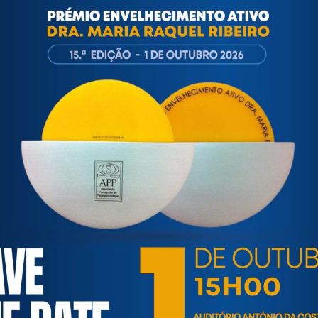
ortuguesa de Psicogerontologia
esa de Psicogerontologia-APP, Instituição Particular de Solidar
às questões biopsicológicas e sociais inerentes ao envelhecime
to, saúde, autonomia, participação e segurança das pessoas ido
eracional, e de uma sociedade mais inclusiva para todas as id
os relativamente à idade e ao envelhecimento.