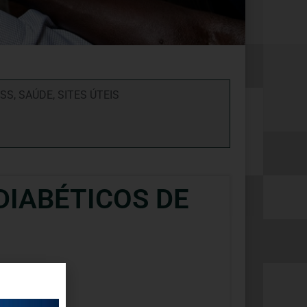
PSS
,
SAÚDE
,
SITES ÚTEIS
DIABÉTICOS DE