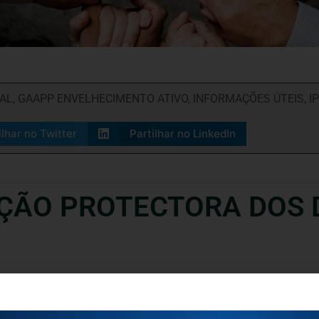
IAL
,
GAAPP ENVELHECIMENTO ATIVO
,
INFORMAÇÕES ÚTEIS
,
I
ilhar no Twitter
Partilhar no LinkedIn
ÇÃO PROTECTORA DOS 