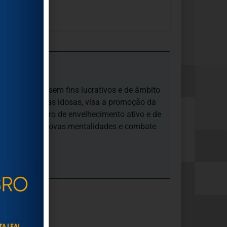
iedade Social sem fins lucrativos e de âmbito
nto e às pessoas idosas, visa a promoção da
sas, num quadro de envelhecimento ativo e de
ades, promove novas mentalidades e combate