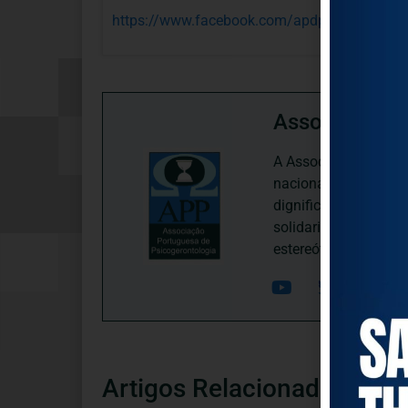
https://www.facebook.com/apdp.pt/
Associação P
A Associação Portugu
nacional, dedica-se 
dignificação, respei
solidariedade interg
estereótipos negativ
Artigos Relacionados