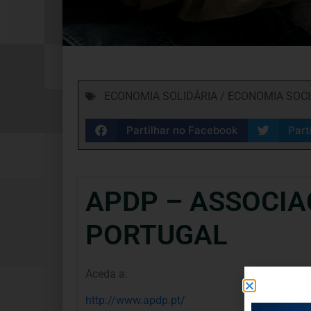
ECONOMIA SOLIDÁRIA / ECONOMIA SOC
Partilhar no Facebook
Part
APDP – ASSOCIA
PORTUGAL
Aceda a:
http://www.apdp.pt/