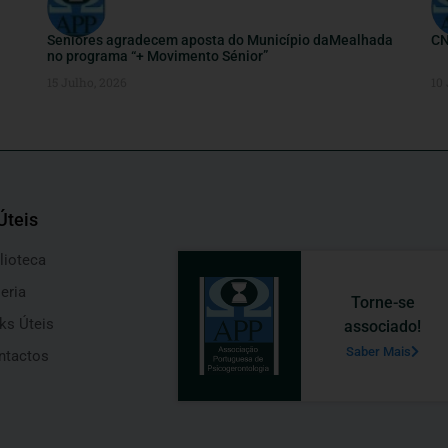
Seniores agradecem aposta do Município daMealhada
CN
no programa “+ Movimento Sénior”
15 Julho, 2026
10
Úteis
lioteca
eria
Torne-se
ks Úteis
associado!
Saber Mais
ntactos