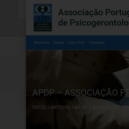
Associação Portu
de Psicogerontolo
Biblioteca
Galeria
Links Úteis
Contactos
APDP – ASSOCIAÇÃO P
INÍCIO
»
ARTIGOS
»
APDP – ASSOCIAÇÃO P