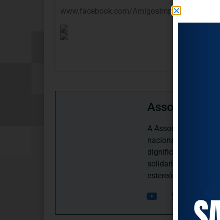
www.facebook.com/AmigosImprovaveis/
Associação P
A Associação Portugu
nacional, dedica-se 
dignificação, respei
solidariedade interg
estereótipos negativ