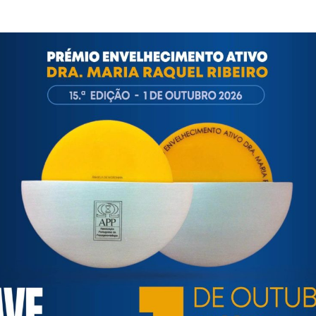
ortuguesa de Psicogerontologia
esa de Psicogerontologia-APP, Instituição Particular de Solidar
às questões biopsicológicas e sociais inerentes ao envelhecime
to, saúde, autonomia, participação e segurança das pessoas ido
eracional, e de uma sociedade mais inclusiva para todas as id
os relativamente à idade e ao envelhecimento.