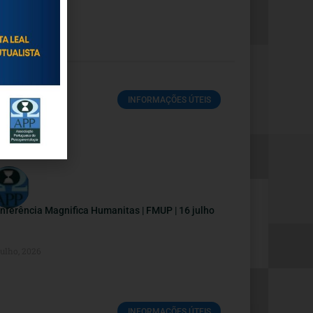
INFORMAÇÕES ÚTEIS
nferência Magnifica Humanitas | FMUP | 16 julho
Julho, 2026
INFORMAÇÕES ÚTEIS