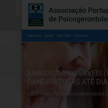
Associação Portu
de Psicogerontolo
Biblioteca
Galeria
Links Úteis
Contactos
AMIGOS IMPROVÁVEIS 
CANDIDATURAS ATÉ DIA 
INÍCIO
»
ARTIGOS
»
AMIGOS IMPROVÁVEIS |