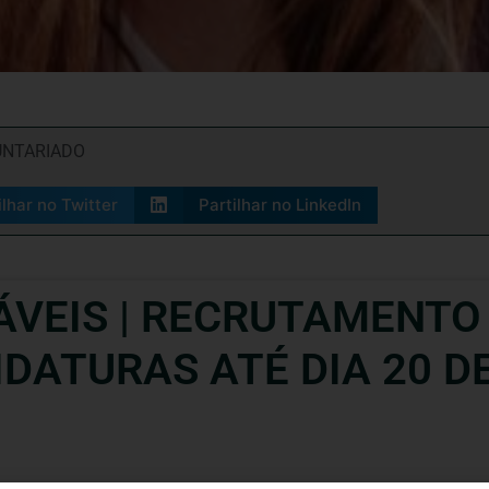
UNTARIADO
ilhar no Twitter
Partilhar no LinkedIn
VEIS | RECRUTAMENTO
DATURAS ATÉ DIA 20 DE