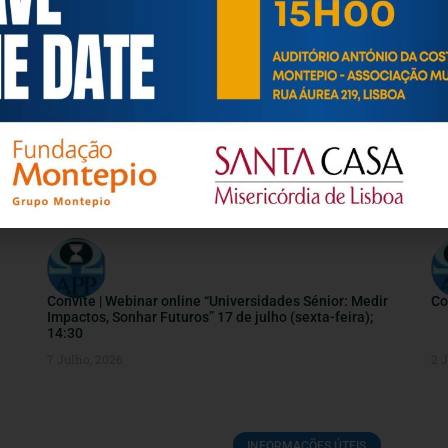
INFORMAÇÕES ÚTEIS
Convite | Webinar online “Universidades Sénior: Medir
Co
Impactos, Sonhar Futuros” 17 de julho (sexta-feira);
14:30
7 Julho, 2026
2 
INFORMAÇÕES ÚTEIS