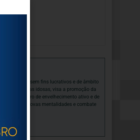
iedade Social sem fins lucrativos e de âmbito
nto e às pessoas idosas, visa a promoção da
sas, num quadro de envelhecimento ativo e de
ades, promove novas mentalidades e combate